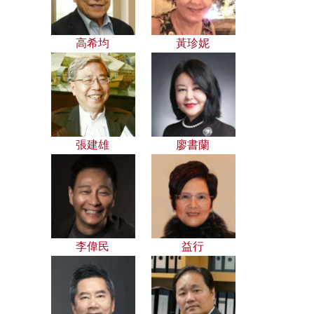
高希均
黃珍妮
張建雄
廖書蘭
李偉民
益行