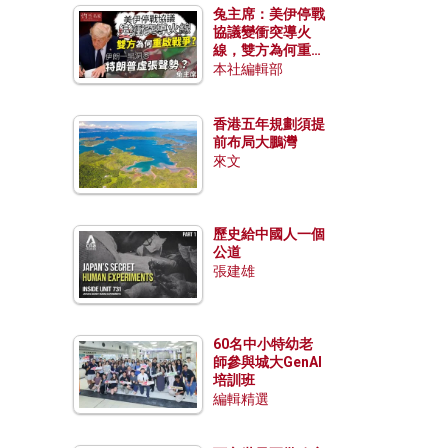
兔主席：美伊停戰
協議變衝突導火
線，雙方為何重啟
戰爭？伊朗一早洞
本社編輯部
悉特朗普虛張聲
勢？
香港五年規劃須提
前布局大鵬灣
來文
歷史給中國人一個
公道
張建雄
60名中小特幼老
師參與城大GenAI
培訓班
編輯精選