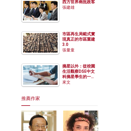
西方世界兩批政客
張建雄
市區再生局範式實
現真正的市區重建
3.0
張量童
摘星以外：從校園
生活觀察DSE中文
科摘星學生的一點
特質
來文
推薦作家