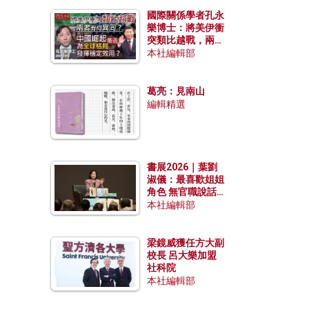
國際關係學者孔永
樂博士：將美伊衝
突類比越戰，兩者
有何異同？中國崛
本社編輯部
起能否為全球格局
發揮穩定效用？
葛亮：見南山
編輯精選
書展2026｜葉劉
淑儀：最喜歡姐姐
角色 無官職說話
包袱少
本社編輯部
梁鏡威獲任方大副
校長 呂大樂加盟
社科院
本社編輯部