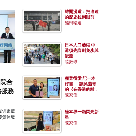
。
雄關漫道：把遙遠
的歷史拉到眼前
編輯精選
日本人口萎縮 中
港須先謀劃免步其
後塵
陸振球
種菜得愛 記一本
醫院合
好書──讀吳燕青
的《在香港的離島
絡服務
種菜》
陳家偉
提供更便
繪本界一顆閃亮新
優質跨境
星
陳家偉