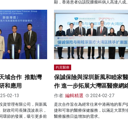
顯，香港患者佔該院腫瘤科病人高達八成
灼見醫療
天域合作 推動灣
保誠保險與深圳新風和睦家
研和應用
作 進一步拓展大灣區醫療網
25-02-13
作者:
編輯精選
2024-02-27
投資管理有限公司，與新風
是次合作旨在為經常往來中港兩地的客戶
。財政司司長陳茂波表示，
捷和可靠的醫療保健服務，以滿足大眾對
同環節的發展，吸引更多前
醫療服務日益增加的需求。