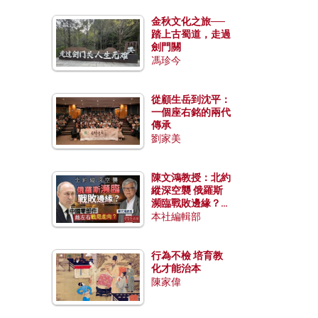
金秋文化之旅──
踏上古蜀道，走過
劍門關
馮珍今
從顧生岳到沈平：
一個座右銘的兩代
傳承
劉家美
陳文鴻教授：北約
縱深空襲 俄羅斯
瀕臨戰敗邊緣？中
國零部件能左右戰
本社編輯部
局走向？
行為不檢 培育教
化才能治本
陳家偉