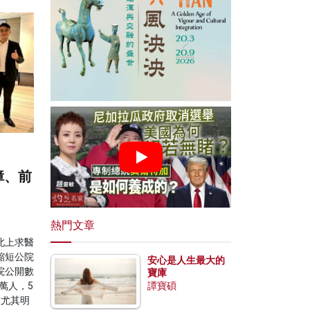
障、前
熱門文章
北上求醫
縮短公院
安心是人生最大的
院公開數
寶庫
萬人，5
譚寶碩
求尤其明