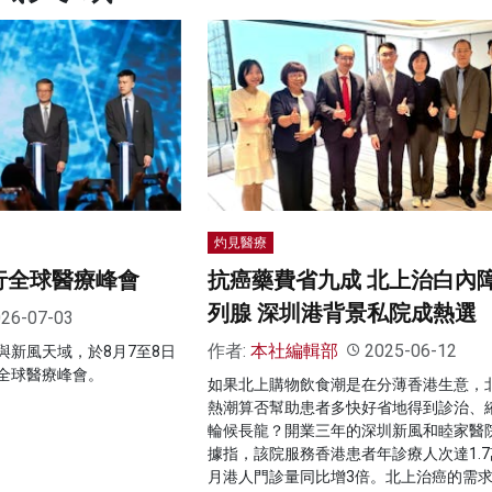
灼見醫療
行全球醫療峰會
抗癌藥費省九成 北上治白內
列腺 深圳港背景私院成熱選
26-07-03
作者:
本社編輯部
2025-06-12
與新風天域，於8月7至8日
全球醫療峰會。
如果北上購物飲食潮是在分薄香港生意，
熱潮算否幫助患者多快好省地得到診治、
輪候長龍？開業三年的深圳新風和睦家醫
據指，該院服務香港患者年診療人次達1.7
月港人門診量同比增3倍。北上治癌的需