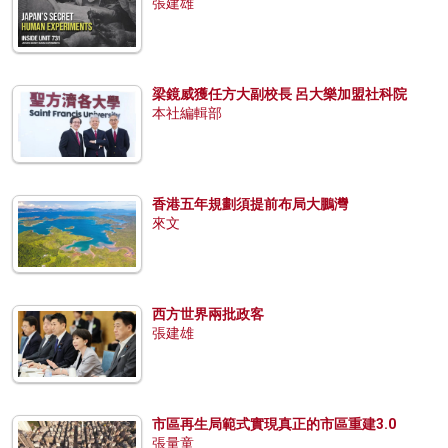
張建雄
梁鏡威獲任方大副校長 呂大樂加盟社科院
本社編輯部
香港五年規劃須提前布局大鵬灣
來文
西方世界兩批政客
張建雄
市區再生局範式實現真正的市區重建3.0
張量童