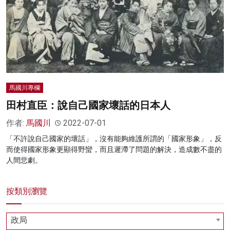
名家榜
灼見活動
關於我們
馬國川專欄
田村直臣：說自己國家壞話的日本人
作者:
馬國川
2022-07-01
「不許說自己國家的壞話」，沒有能夠維護所謂的「國家形象」，反
而使得國家形象更顯得野蠻，而且遲滯了問題的解決，造成數不盡的
人間悲劇。
按類別瀏覽
政局