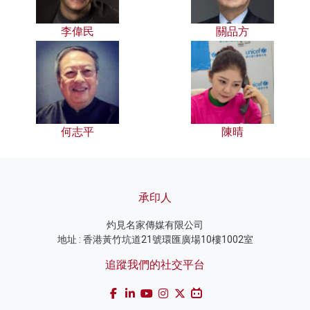
李偉民
關品方
何志平
陳晴
承印人
灼見名家傳媒有限公司
地址 : 香港黃竹坑道21號環匯廣場10樓1002室
追蹤我們的社交平台