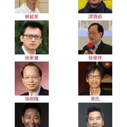
林超英
譚寶碩
徐家健
徐俊祥
張樹槐
黃氏