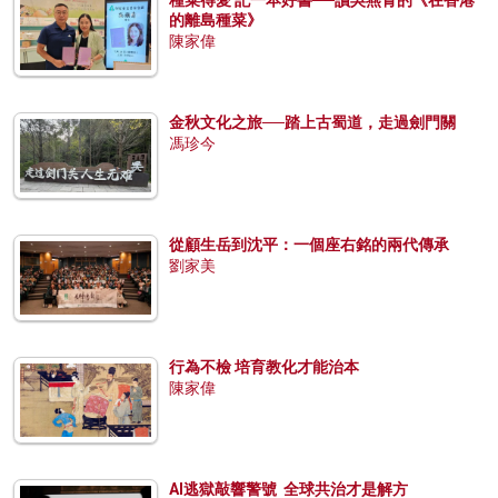
的離島種菜》
陳家偉
金秋文化之旅──踏上古蜀道，走過劍門關
馮珍今
從顧生岳到沈平：一個座右銘的兩代傳承
劉家美
行為不檢 培育教化才能治本
陳家偉
AI逃獄敲響警號 全球共治才是解方