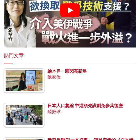
熱門文章
繪本界一顆閃亮新星
陳家偉
日本人口萎縮 中港須先謀劃免步其後塵
陸振球
種菜得愛 記一本好書──讀吳燕青的《在香港