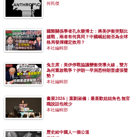
何民傑
國際關係學者孔永樂博士：將美伊衝突類比
越戰，兩者有何異同？中國崛起能否為全球
格局發揮穩定效用？
本社編輯部
兔主席：美伊停戰協議變衝突導火線，雙方
為何重啟戰爭？伊朗一早洞悉特朗普虛張聲
勢？
本社編輯部
書展2026｜葉劉淑儀：最喜歡姐姐角色 無官
職說話包袱少
本社編輯部
歷史給中國人一個公道