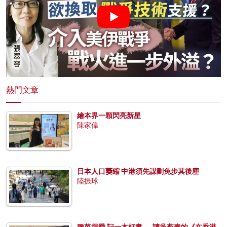
熱門文章
繪本界一顆閃亮新星
陳家偉
日本人口萎縮 中港須先謀劃免步其後塵
陸振球
種菜得愛 記一本好書──讀吳燕青的《在香港