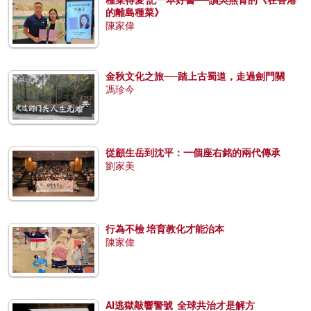
的離島種菜》
陳家偉
金秋文化之旅──踏上古蜀道，走過劍門關
馮珍今
從顧生岳到沈平：一個座右銘的兩代傳承
劉家美
行為不檢 培育教化才能治本
陳家偉
AI逃獄敲響警號 全球共治才是解方