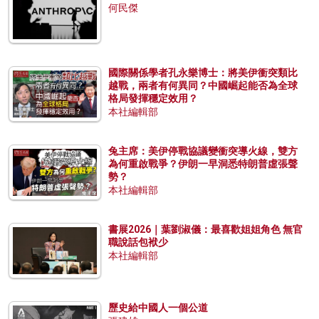
何民傑
國際關係學者孔永樂博士：將美伊衝突類比
越戰，兩者有何異同？中國崛起能否為全球
格局發揮穩定效用？
本社編輯部
兔主席：美伊停戰協議變衝突導火線，雙方
為何重啟戰爭？伊朗一早洞悉特朗普虛張聲
勢？
本社編輯部
書展2026｜葉劉淑儀：最喜歡姐姐角色 無官
職說話包袱少
本社編輯部
歷史給中國人一個公道