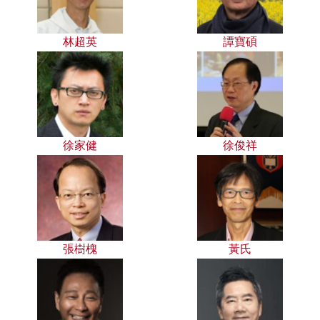
林超英
譚寶碩
徐家健
徐俊祥
張樹槐
黃氏