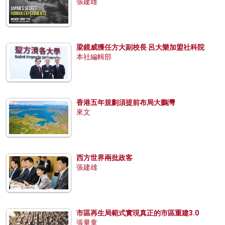
張建雄
梁鏡威獲任方大副校長 呂大樂加盟社科院
本社編輯部
香港五年規劃須提前布局大鵬灣
來文
西方世界兩批政客
張建雄
市區再生局範式實現真正的市區重建3.0
張量童