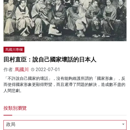
名家榜
灼見活動
關於我們
馬國川專欄
田村直臣：說自己國家壞話的日本人
作者:
馬國川
2022-07-01
「不許說自己國家的壞話」，沒有能夠維護所謂的「國家形象」，反
而使得國家形象更顯得野蠻，而且遲滯了問題的解決，造成數不盡的
人間悲劇。
按類別瀏覽
政局