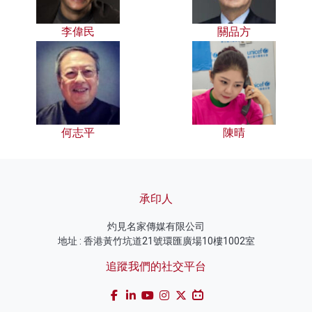
李偉民
關品方
何志平
陳晴
承印人
灼見名家傳媒有限公司
地址 : 香港黃竹坑道21號環匯廣場10樓1002室
追蹤我們的社交平台