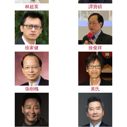
林超英
譚寶碩
徐家健
徐俊祥
張樹槐
黃氏