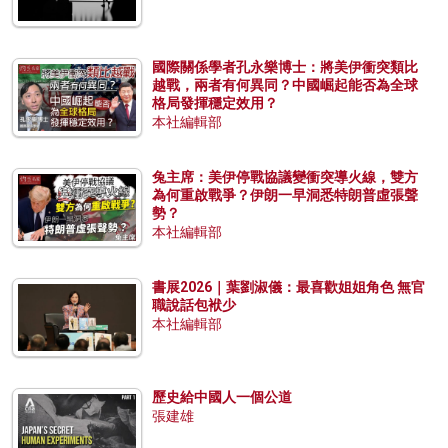
國際關係學者孔永樂博士：將美伊衝突類比
越戰，兩者有何異同？中國崛起能否為全球
格局發揮穩定效用？
本社編輯部
兔主席：美伊停戰協議變衝突導火線，雙方
為何重啟戰爭？伊朗一早洞悉特朗普虛張聲
勢？
本社編輯部
書展2026｜葉劉淑儀：最喜歡姐姐角色 無官
職說話包袱少
本社編輯部
歷史給中國人一個公道
張建雄