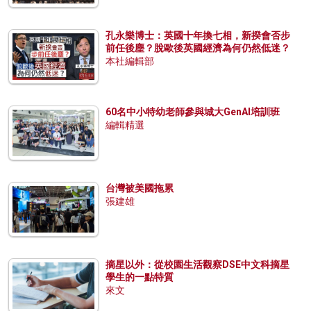
孔永樂博士：英國十年換七相，新揆會否步
前任後塵？脫歐後英國經濟為何仍然低迷？
本社編輯部
60名中小特幼老師參與城大GenAI培訓班
編輯精選
台灣被美國拖累
張建雄
摘星以外：從校園生活觀察DSE中文科摘星
學生的一點特質
來文