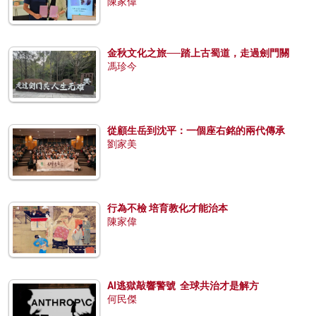
陳家偉
金秋文化之旅──踏上古蜀道，走過劍門關
馮珍今
從顧生岳到沈平：一個座右銘的兩代傳承
劉家美
行為不檢 培育教化才能治本
陳家偉
AI逃獄敲響警號 全球共治才是解方
何民傑