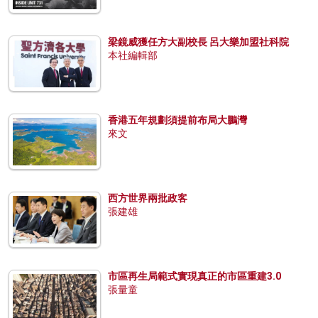
梁鏡威獲任方大副校長 呂大樂加盟社科院
本社編輯部
香港五年規劃須提前布局大鵬灣
來文
西方世界兩批政客
張建雄
市區再生局範式實現真正的市區重建3.0
張量童