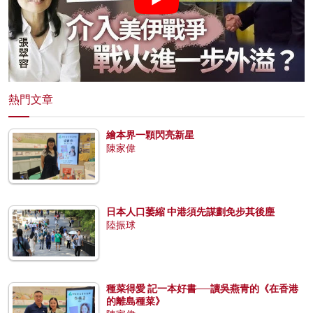
熱門文章
繪本界一顆閃亮新星
陳家偉
日本人口萎縮 中港須先謀劃免步其後塵
陸振球
種菜得愛 記一本好書──讀吳燕青的《在香港
的離島種菜》