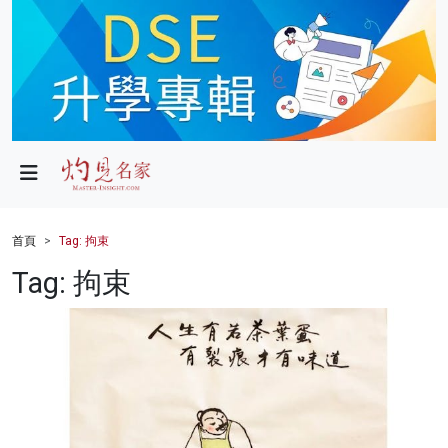
政局
教育
文化
財經
首頁
Tag: 拘束
生活
Tag: 拘束
健康
商業
科技
影片