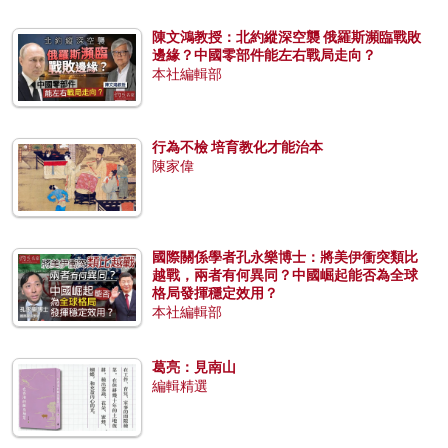
陳文鴻教授：北約縱深空襲 俄羅斯瀕臨戰敗
邊緣？中國零部件能左右戰局走向？
本社編輯部
行為不檢 培育教化才能治本
陳家偉
國際關係學者孔永樂博士：將美伊衝突類比
越戰，兩者有何異同？中國崛起能否為全球
格局發揮穩定效用？
本社編輯部
葛亮：見南山
編輯精選