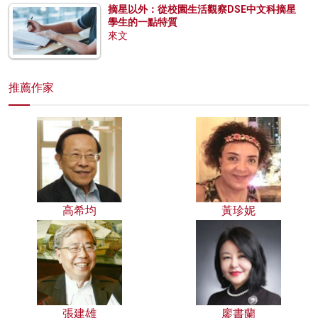
摘星以外：從校園生活觀察DSE中文科摘星
學生的一點特質
來文
推薦作家
高希均
黃珍妮
張建雄
廖書蘭