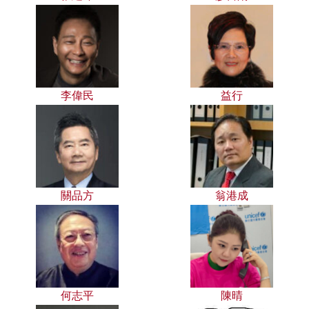
李偉民
益行
關品方
翁港成
何志平
陳晴