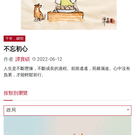
名家榜
灼見活動
關於我們
千年．瞬間
不忘初心
作者:
譚寶碩
2022-06-12
人生是不斷歷煉，不斷成長的過程。前路遙遙，荊棘滿途。心中沒有
負累，才能輕鬆前行。
按類別瀏覽
政局