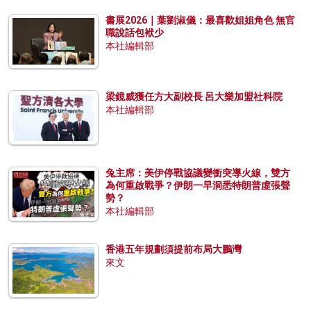
書展2026｜葉劉淑儀：最喜歡姐姐角色 無官
職說話包袱少
本社編輯部
梁鏡威獲任方大副校長 呂大樂加盟社科院
本社編輯部
兔主席：美伊停戰協議變衝突導火線，雙方
為何重啟戰爭？伊朗一早洞悉特朗普虛張聲
勢？
本社編輯部
香港五年規劃須提前布局大鵬灣
來文