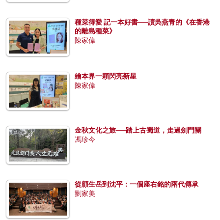
種菜得愛 記一本好書──讀吳燕青的《在香港
的離島種菜》
陳家偉
繪本界一顆閃亮新星
陳家偉
金秋文化之旅──踏上古蜀道，走過劍門關
馮珍今
從顧生岳到沈平：一個座右銘的兩代傳承
劉家美