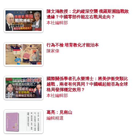
陳文鴻教授：北約縱深空襲 俄羅斯瀕臨戰敗
邊緣？中國零部件能左右戰局走向？
本社編輯部
行為不檢 培育教化才能治本
陳家偉
國際關係學者孔永樂博士：將美伊衝突類比
越戰，兩者有何異同？中國崛起能否為全球
格局發揮穩定效用？
本社編輯部
葛亮：見南山
編輯精選