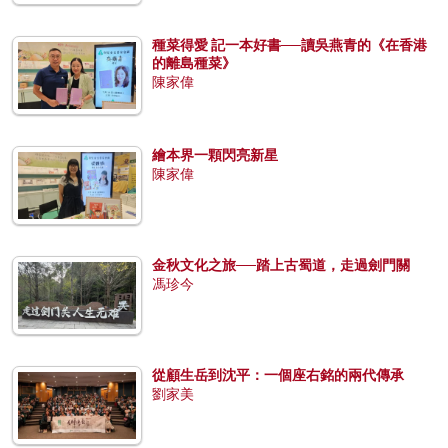
種菜得愛 記一本好書──讀吳燕青的《在香港
的離島種菜》
陳家偉
繪本界一顆閃亮新星
陳家偉
金秋文化之旅──踏上古蜀道，走過劍門關
馮珍今
從顧生岳到沈平：一個座右銘的兩代傳承
劉家美