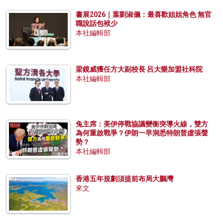
書展2026｜葉劉淑儀：最喜歡姐姐角色 無官
職說話包袱少
本社編輯部
梁鏡威獲任方大副校長 呂大樂加盟社科院
本社編輯部
兔主席：美伊停戰協議變衝突導火線，雙方
為何重啟戰爭？伊朗一早洞悉特朗普虛張聲
勢？
本社編輯部
香港五年規劃須提前布局大鵬灣
來文