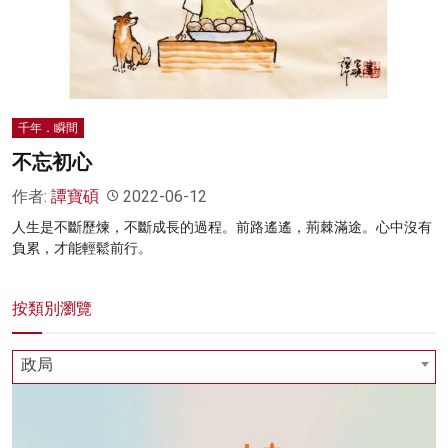
名家榜
灼見活動
關於我們
千年．瞬間
不忘初心
作者:
譚寶碩
2022-06-12
人生是不斷歷煉，不斷成長的過程。前路遙遙，荊棘滿途。心中沒有
負累，才能輕鬆前行。
按類別瀏覽
政局