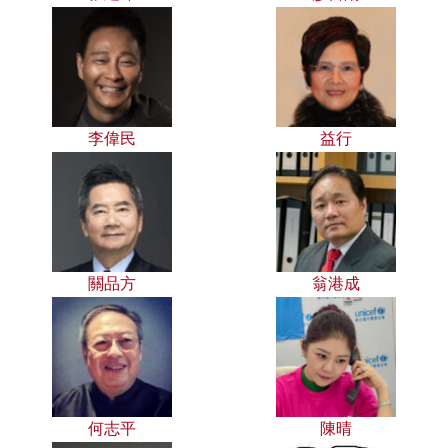
李偉民
益行
關品方
翁港成
何志平
陳晴