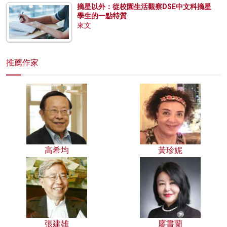
摘星以外：從校園生活觀察DSE中文科摘星
學生的一點特質
來文
推薦作家
高希均
黃珍妮
張建雄
廖書蘭