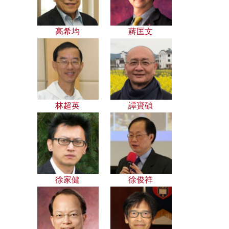
高希均
蔣匡文
林超英
譚寶碩
徐家健
徐俊祥