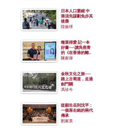
日本人口萎縮 中
港須先謀劃免步其
後塵
陸振球
種菜得愛 記一本
好書──讀吳燕青
的《在香港的離島
種菜》
陳家偉
金秋文化之旅──
踏上古蜀道，走過
劍門關
馮珍今
從顧生岳到沈平：
一個座右銘的兩代
傳承
劉家美