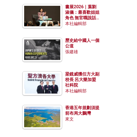
勢？
書展2026｜葉劉
淑儀：最喜歡姐姐
角色 無官職說話
包袱少
本社編輯部
歷史給中國人一個
公道
張建雄
梁鏡威獲任方大副
校長 呂大樂加盟
社科院
本社編輯部
香港五年規劃須提
前布局大鵬灣
來文