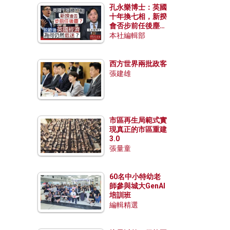
孔永樂博士：英國
十年換七相，新揆
會否步前任後塵？
脫歐後英國經濟為
本社編輯部
何仍然低迷？
西方世界兩批政客
張建雄
市區再生局範式實
現真正的市區重建
3.0
張量童
60名中小特幼老
師參與城大GenAI
培訓班
編輯精選