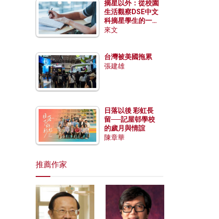
摘星以外：從校園
生活觀察DSE中文
科摘星學生的一點
特質
來文
台灣被美國拖累
張建雄
日落以後 彩虹長
留──記屋邨學校
的歲月與情誼
陳章華
推薦作家