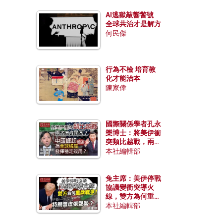
AI逃獄敲響警號
全球共治才是解方
何民傑
行為不檢 培育教
化才能治本
陳家偉
國際關係學者孔永
樂博士：將美伊衝
突類比越戰，兩者
有何異同？中國崛
本社編輯部
起能否為全球格局
發揮穩定效用？
兔主席：美伊停戰
協議變衝突導火
線，雙方為何重啟
戰爭？伊朗一早洞
本社編輯部
悉特朗普虛張聲