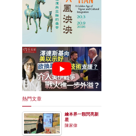
熱門文章
繪本界一顆閃亮新
星
陳家偉