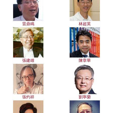
雷鼎鳴
林超英
張建雄
陳章華
張灼祥
劉寧榮