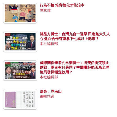
行為不檢 培育教化才能治本
陳家偉
關品方博士：台灣九合一選舉 民進黨大失人
心 藍白合作有望拿下七成以上縣市？
本社編輯部
國際關係學者孔永樂博士：將美伊衝突類比
越戰，兩者有何異同？中國崛起能否為全球
格局發揮穩定效用？
本社編輯部
葛亮：見南山
編輯精選