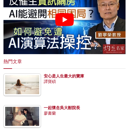
熱門文章
安心是人生最大的寶庫
譚寶碩
一起懷念吳大猷院長
廖書蘭