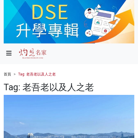
政局
教育
文化
財經
首頁
Tag: 老吾老以及人之老
生活
Tag: 老吾老以及人之老
健康
商業
科技
影片