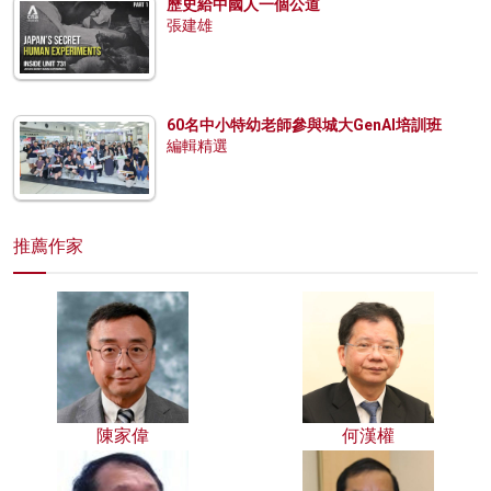
歷史給中國人一個公道
張建雄
60名中小特幼老師參與城大GenAI培訓班
編輯精選
推薦作家
陳家偉
何漢權