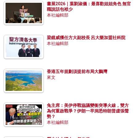
書展2026｜葉劉淑儀：最喜歡姐姐角色 無官
職說話包袱少
本社編輯部
梁鏡威獲任方大副校長 呂大樂加盟社科院
本社編輯部
香港五年規劃須提前布局大鵬灣
來文
兔主席：美伊停戰協議變衝突導火線，雙方
為何重啟戰爭？伊朗一早洞悉特朗普虛張聲
勢？
本社編輯部