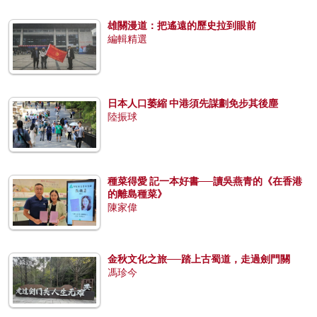
雄關漫道：把遙遠的歷史拉到眼前
編輯精選
日本人口萎縮 中港須先謀劃免步其後塵
陸振球
種菜得愛 記一本好書──讀吳燕青的《在香港
的離島種菜》
陳家偉
金秋文化之旅──踏上古蜀道，走過劍門關
馮珍今