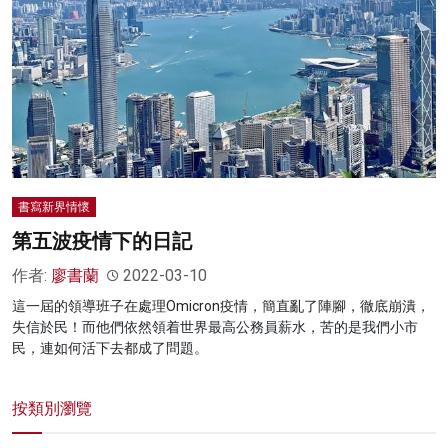
名家榜
灼見活動
關於我們
書寫新界情懷
第五波疫情下的日記
作者:
廖書蘭
2022-03-10
這一屆的領導班子在處理Omicron疫情，簡直亂了陣腳，徹底崩潰，
失信於民！而他們依然領着世界最高公務員薪水，苦的是我們小市
民，連如何活下去都成了問題。
按類別瀏覽