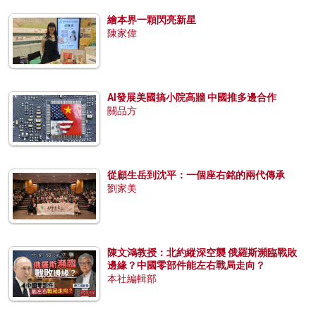
繪本界一顆閃亮新星
陳家偉
AI發展美國搞小院高牆 中國推多邊合作
關品方
從顧生岳到沈平：一個座右銘的兩代傳承
劉家美
陳文鴻教授：北約縱深空襲 俄羅斯瀕臨戰敗
邊緣？中國零部件能左右戰局走向？
本社編輯部