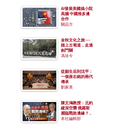
AI發展美國搞小院
高牆 中國推多邊
合作
關品方
金秋文化之旅──
踏上古蜀道，走過
劍門關
馮珍今
從顧生岳到沈平：
一個座右銘的兩代
傳承
劉家美
陳文鴻教授：北約
縱深空襲 俄羅斯
瀕臨戰敗邊緣？中
國零部件能左右戰
本社編輯部
局走向？