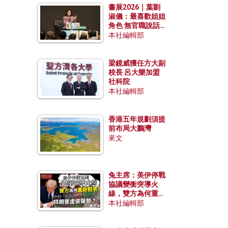
書展2026｜葉劉
淑儀：最喜歡姐姐
角色 無官職說話
包袱少
本社編輯部
梁鏡威獲任方大副
校長 呂大樂加盟
社科院
本社編輯部
香港五年規劃須提
前布局大鵬灣
來文
兔主席：美伊停戰
協議變衝突導火
線，雙方為何重啟
戰爭？伊朗一早洞
本社編輯部
悉特朗普虛張聲
勢？