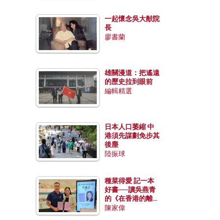
一起懷念吳大猷院
長
廖書蘭
雄關漫道：把遙遠
的歷史拉到眼前
編輯精選
日本人口萎縮 中
港須先謀劃免步其
後塵
陸振球
種菜得愛 記一本
好書──讀吳燕青
的《在香港的離島
種菜》
陳家偉