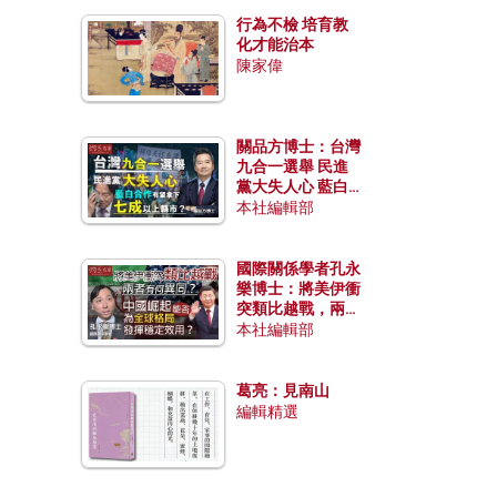
行為不檢 培育教
化才能治本
陳家偉
關品方博士：台灣
九合一選舉 民進
黨大失人心 藍白
合作有望拿下七成
本社編輯部
以上縣市？
國際關係學者孔永
樂博士：將美伊衝
突類比越戰，兩者
有何異同？中國崛
本社編輯部
起能否為全球格局
發揮穩定效用？
葛亮：見南山
編輯精選