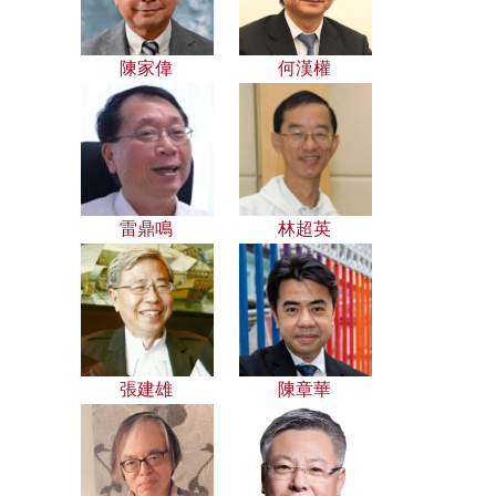
陳家偉
何漢權
雷鼎鳴
林超英
張建雄
陳章華