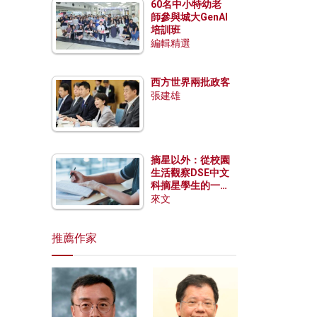
60名中小特幼老
師參與城大GenAI
培訓班
編輯精選
西方世界兩批政客
張建雄
摘星以外：從校園
生活觀察DSE中文
科摘星學生的一點
特質
來文
推薦作家