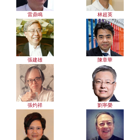
雷鼎鳴
林超英
張建雄
陳章華
張灼祥
劉寧榮