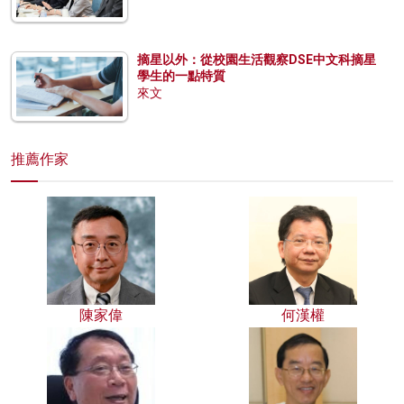
摘星以外：從校園生活觀察DSE中文科摘星
學生的一點特質
來文
推薦作家
陳家偉
何漢權