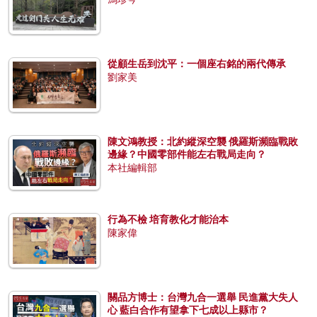
從顧生岳到沈平：一個座右銘的兩代傳承
劉家美
陳文鴻教授：北約縱深空襲 俄羅斯瀕臨戰敗
邊緣？中國零部件能左右戰局走向？
本社編輯部
行為不檢 培育教化才能治本
陳家偉
關品方博士：台灣九合一選舉 民進黨大失人
心 藍白合作有望拿下七成以上縣市？