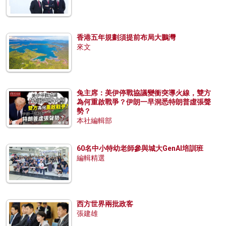
香港五年規劃須提前布局大鵬灣
來文
兔主席：美伊停戰協議變衝突導火線，雙方
為何重啟戰爭？伊朗一早洞悉特朗普虛張聲
勢？
本社編輯部
60名中小特幼老師參與城大GenAI培訓班
編輯精選
西方世界兩批政客
張建雄