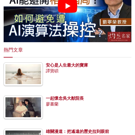
熱門文章
安心是人生最大的寶庫
譚寶碩
一起懷念吳大猷院長
廖書蘭
雄關漫道：把遙遠的歷史拉到眼前