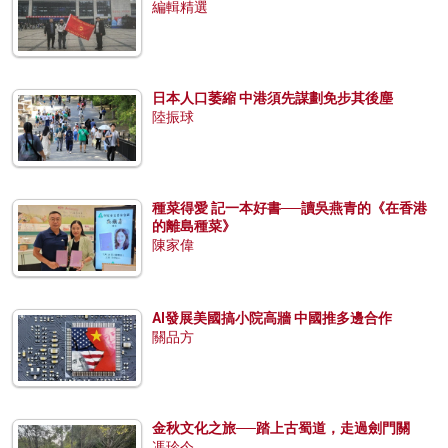
編輯精選
日本人口萎縮 中港須先謀劃免步其後塵
陸振球
種菜得愛 記一本好書──讀吳燕青的《在香港
的離島種菜》
陳家偉
AI發展美國搞小院高牆 中國推多邊合作
關品方
金秋文化之旅──踏上古蜀道，走過劍門關
馮珍今