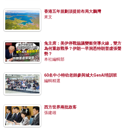
香港五年規劃須提前布局大鵬灣
來文
兔主席：美伊停戰協議變衝突導火線，雙方
為何重啟戰爭？伊朗一早洞悉特朗普虛張聲
勢？
本社編輯部
60名中小特幼老師參與城大GenAI培訓班
編輯精選
西方世界兩批政客
張建雄