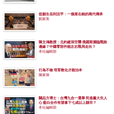
從顧生岳到沈平：一個座右銘的兩代傳承
劉家美
陳文鴻教授：北約縱深空襲 俄羅斯瀕臨戰敗
邊緣？中國零部件能左右戰局走向？
本社編輯部
行為不檢 培育教化才能治本
陳家偉
關品方博士：台灣九合一選舉 民進黨大失人
心 藍白合作有望拿下七成以上縣市？
本社編輯部