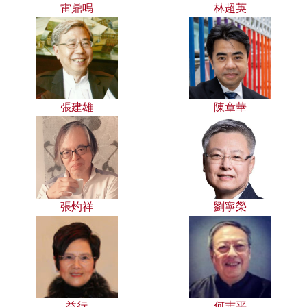
雷鼎鳴
林超英
張建雄
陳章華
張灼祥
劉寧榮
益行
何志平