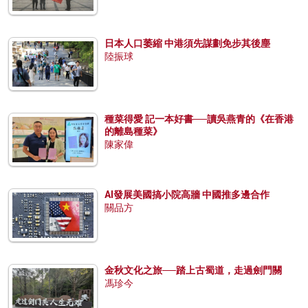
日本人口萎縮 中港須先謀劃免步其後塵
陸振球
種菜得愛 記一本好書──讀吳燕青的《在香港
的離島種菜》
陳家偉
AI發展美國搞小院高牆 中國推多邊合作
關品方
金秋文化之旅──踏上古蜀道，走過劍門關
馮珍今