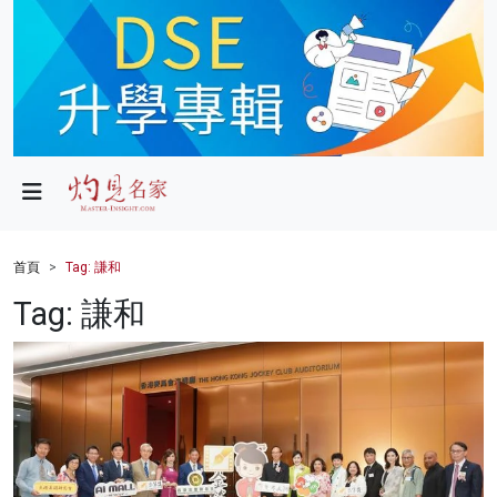
政局
教育
文化
財經
首頁
Tag: 謙和
生活
Tag: 謙和
健康
商業
科技
影片