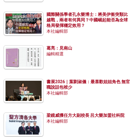
國際關係學者孔永樂博士：將美伊衝突類比
越戰，兩者有何異同？中國崛起能否為全球
格局發揮穩定效用？
本社編輯部
葛亮：見南山
編輯精選
書展2026｜葉劉淑儀：最喜歡姐姐角色 無官
職說話包袱少
本社編輯部
梁鏡威獲任方大副校長 呂大樂加盟社科院
本社編輯部