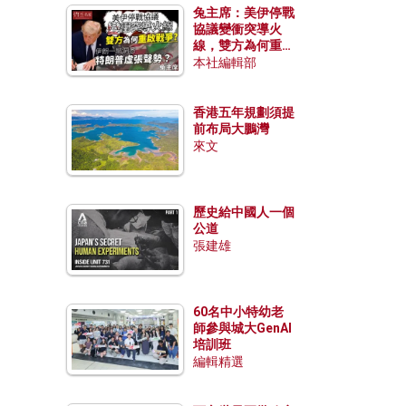
兔主席：美伊停戰
協議變衝突導火
線，雙方為何重啟
戰爭？伊朗一早洞
本社編輯部
悉特朗普虛張聲
勢？
香港五年規劃須提
前布局大鵬灣
來文
歷史給中國人一個
公道
張建雄
60名中小特幼老
師參與城大GenAI
培訓班
編輯精選