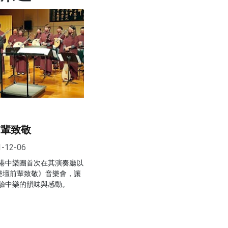
前輩致敬
1-12-06
港中樂團首次在其演奏廳以
向樂壇前輩致敬》音樂會，讓
驗中樂的韻味與感動。