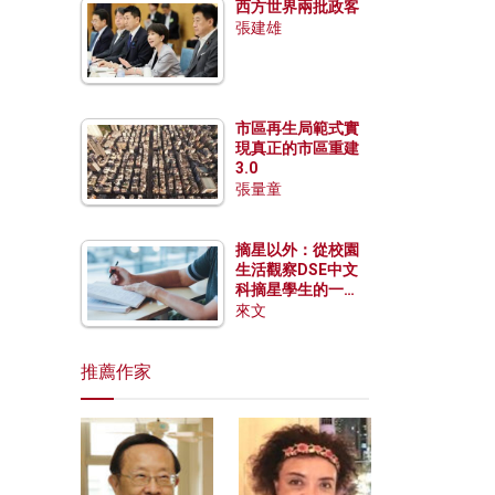
西方世界兩批政客
張建雄
市區再生局範式實
現真正的市區重建
3.0
張量童
摘星以外：從校園
生活觀察DSE中文
科摘星學生的一點
特質
來文
推薦作家