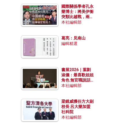
國際關係學者孔永
樂博士：將美伊衝
突類比越戰，兩者
有何異同？中國崛
本社編輯部
起能否為全球格局
發揮穩定效用？
葛亮：見南山
編輯精選
書展2026｜葉劉
淑儀：最喜歡姐姐
角色 無官職說話
包袱少
本社編輯部
梁鏡威獲任方大副
校長 呂大樂加盟
社科院
本社編輯部