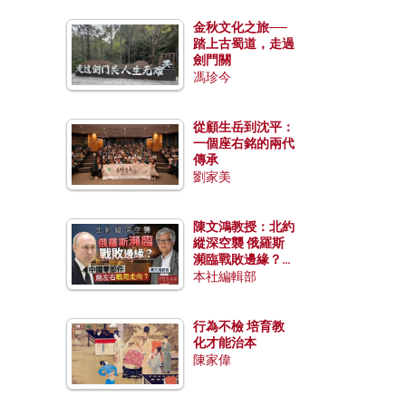
金秋文化之旅──
踏上古蜀道，走過
劍門關
馮珍今
從顧生岳到沈平：
一個座右銘的兩代
傳承
劉家美
陳文鴻教授：北約
縱深空襲 俄羅斯
瀕臨戰敗邊緣？中
國零部件能左右戰
本社編輯部
局走向？
行為不檢 培育教
化才能治本
陳家偉