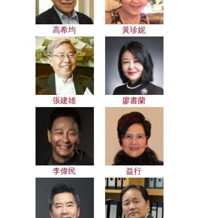
高希均
黃珍妮
張建雄
廖書蘭
李偉民
益行