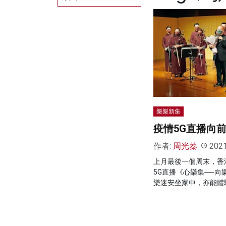
樂樂新集
疫情5G直播向
作者:
周光蓁
202
上月最後一個周末，香
5G直播《心樂集──
樂迷安坐家中，亦能體