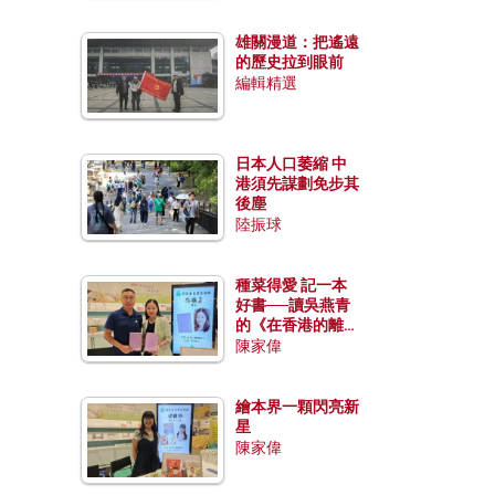
雄關漫道：把遙遠
的歷史拉到眼前
編輯精選
日本人口萎縮 中
港須先謀劃免步其
後塵
陸振球
種菜得愛 記一本
好書──讀吳燕青
的《在香港的離島
種菜》
陳家偉
繪本界一顆閃亮新
星
陳家偉