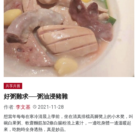
名家榜
灼見活動
關於我們
共享共嘗
好粥難求──粥油浸豬雜
作者:
李文基
2021-11-28
想當年每每在寒冷清晨上學前，坐在清真排檔高腳凳上的小木凳，叫
碗白果粥、軟齋麵筋加2條白腸粉澆上素汁，一邊吃身體一邊溫暖起
來，吃飽時全身透熱，真是妙品。