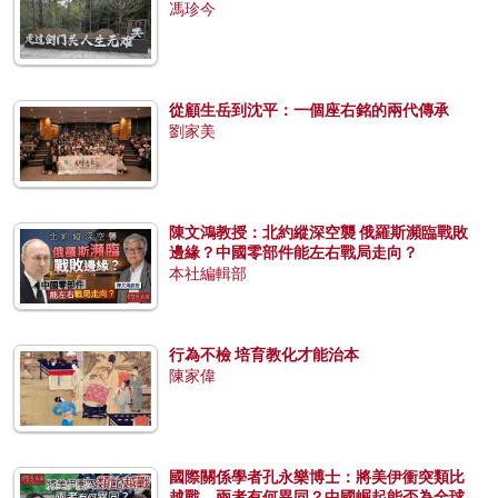
馮珍今
從顧生岳到沈平：一個座右銘的兩代傳承
劉家美
陳文鴻教授：北約縱深空襲 俄羅斯瀕臨戰敗
邊緣？中國零部件能左右戰局走向？
本社編輯部
行為不檢 培育教化才能治本
陳家偉
國際關係學者孔永樂博士：將美伊衝突類比
越戰，兩者有何異同？中國崛起能否為全球