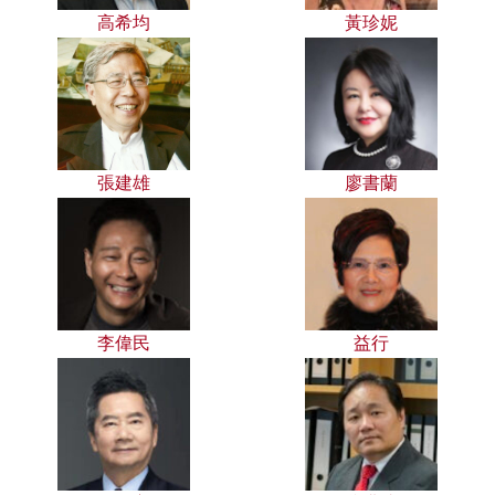
高希均
黃珍妮
張建雄
廖書蘭
李偉民
益行