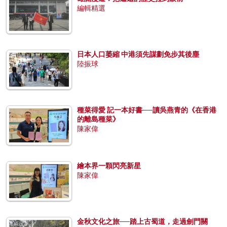
編輯精選
日本人口萎縮 中港須先謀劃免步其後塵
陸振球
種菜得愛 記一本好書──讀吳燕青的《在香港
的離島種菜》
陳家偉
繪本界一顆閃亮新星
陳家偉
金秋文化之旅──踏上古蜀道，走過劍門關