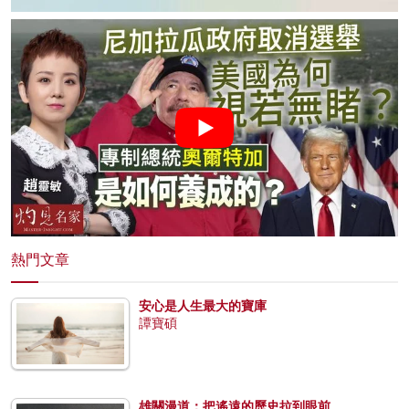
熱門文章
安心是人生最大的寶庫
譚寶碩
雄關漫道：把遙遠的歷史拉到眼前