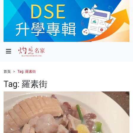
政局
教育
文化
財經
首頁
Tag: 羅素街
生活
Tag: 羅素街
健康
商業
科技
影片