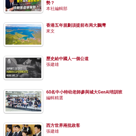
勢？
本社編輯部
香港五年規劃須提前布局大鵬灣
來文
歷史給中國人一個公道
張建雄
60名中小特幼老師參與城大GenAI培訓班
編輯精選
西方世界兩批政客
張建雄