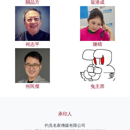
關品方
翁港成
何志平
陳晴
何民傑
兔主席
承印人
灼見名家傳媒有限公司