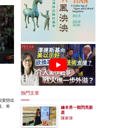
熱門文章
表現愛戀或
及、希
繪本界一顆閃亮新
。
星
陳家偉