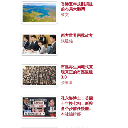
香港五年規劃須提
前布局大鵬灣
來文
西方世界兩批政客
張建雄
市區再生局範式實
現真正的市區重建
3.0
張量童
孔永樂博士：英國
十年換七相，新揆
會否步前任後塵？
脫歐後英國經濟為
本社編輯部
何仍然低迷？