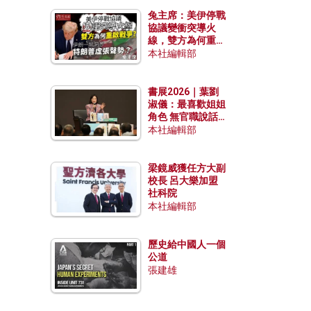
兔主席：美伊停戰
協議變衝突導火
線，雙方為何重啟
戰爭？伊朗一早洞
本社編輯部
悉特朗普虛張聲
勢？
書展2026｜葉劉
淑儀：最喜歡姐姐
角色 無官職說話
包袱少
本社編輯部
梁鏡威獲任方大副
校長 呂大樂加盟
社科院
本社編輯部
歷史給中國人一個
公道
張建雄