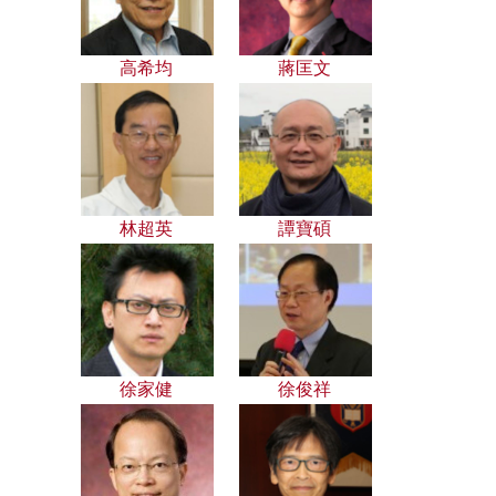
高希均
蔣匡文
林超英
譚寶碩
徐家健
徐俊祥