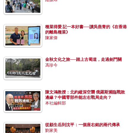
種菜得愛 記一本好書──讀吳燕青的《在香港
的離島種菜》
陳家偉
金秋文化之旅──踏上古蜀道，走過劍門關
馮珍今
陳文鴻教授：北約縱深空襲 俄羅斯瀕臨戰敗
邊緣？中國零部件能左右戰局走向？
本社編輯部
從顧生岳到沈平：一個座右銘的兩代傳承
劉家美