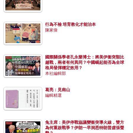
行為不檢 培育教化才能治本
陳家偉
國際關係學者孔永樂博士：將美伊衝突類比
越戰，兩者有何異同？中國崛起能否為全球
格局發揮穩定效用？
本社編輯部
葛亮：見南山
編輯精選
兔主席：美伊停戰協議變衝突導火線，雙方
為何重啟戰爭？伊朗一早洞悉特朗普虛張聲
勢？