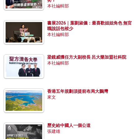
本社編輯部
書展2026｜葉劉淑儀：最喜歡姐姐角色 無官
職說話包袱少
本社編輯部
梁鏡威獲任方大副校長 呂大樂加盟社科院
本社編輯部
香港五年規劃須提前布局大鵬灣
來文
歷史給中國人一個公道
張建雄