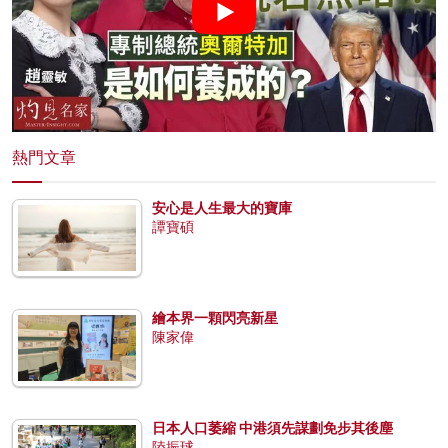
熱門文章
安心是人生最大的寶庫
譚寶碩
繪本界一顆閃亮新星
陳家偉
日本人口萎縮 中港須先謀劃免步其後塵
陸振球