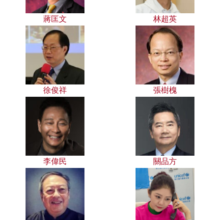
蔣匡文
林超英
徐俊祥
張樹槐
李偉民
關品方