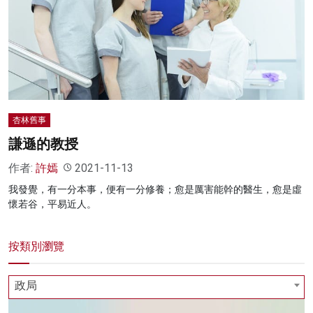
名家榜
灼見活動
關於我們
杏林舊事
謙遜的教授
作者:
許嫣
2021-11-13
我發覺，有一分本事，便有一分修養；愈是厲害能幹的醫生，愈是虛
懷若谷，平易近人。
按類別瀏覽
政局