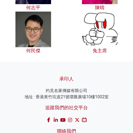
何志平
陳晴
何民傑
兔主席
承印人
灼見名家傳媒有限公司
地址 : 香港黃竹坑道21號環匯廣場10樓1002室
追蹤我們的社交平台
聯絡我們