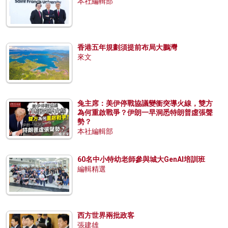
本社編輯部
香港五年規劃須提前布局大鵬灣
來文
兔主席：美伊停戰協議變衝突導火線，雙方
為何重啟戰爭？伊朗一早洞悉特朗普虛張聲
勢？
本社編輯部
60名中小特幼老師參與城大GenAI培訓班
編輯精選
西方世界兩批政客
張建雄