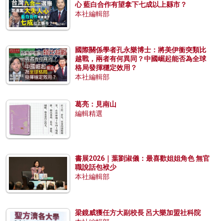
心 藍白合作有望拿下七成以上縣市？
本社編輯部
國際關係學者孔永樂博士：將美伊衝突類比
越戰，兩者有何異同？中國崛起能否為全球
格局發揮穩定效用？
本社編輯部
葛亮：見南山
編輯精選
書展2026｜葉劉淑儀：最喜歡姐姐角色 無官
職說話包袱少
本社編輯部
梁鏡威獲任方大副校長 呂大樂加盟社科院