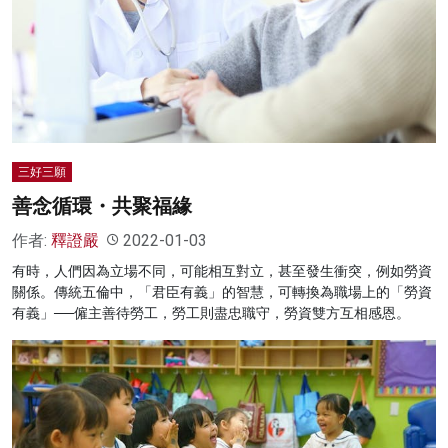
名家榜
灼見活動
關於我們
三好三願
善念循環・共聚福緣
作者:
釋證嚴
2022-01-03
有時，人們因為立場不同，可能相互對立，甚至發生衝突，例如勞資
關係。傳統五倫中，「君臣有義」的智慧，可轉換為職場上的「勞資
有義」──僱主善待勞工，勞工則盡忠職守，勞資雙方互相感恩。