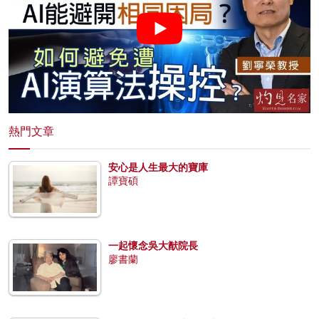
熱門文章
安心是人生最大的寶庫
譚寶碩
一起懷念吳大猷院長
廖書蘭