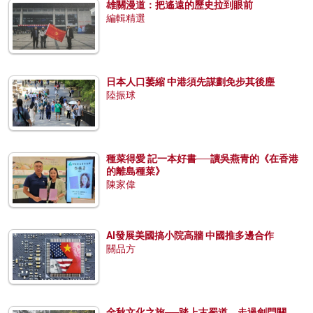
雄關漫道：把遙遠的歷史拉到眼前
編輯精選
日本人口萎縮 中港須先謀劃免步其後塵
陸振球
種菜得愛 記一本好書──讀吳燕青的《在香港
的離島種菜》
陳家偉
AI發展美國搞小院高牆 中國推多邊合作
關品方
金秋文化之旅──踏上古蜀道，走過劍門關