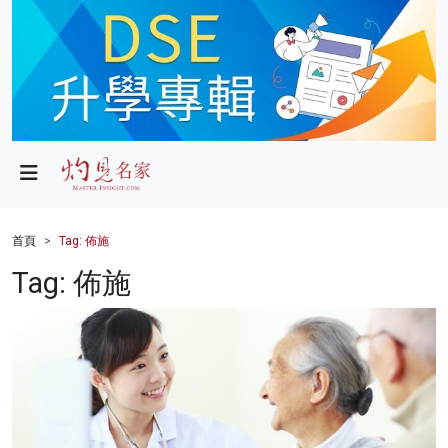
政局
教育
文化
財經
首頁
Tag: 佈施
生活
Tag: 佈施
健康
商業
科技
影片