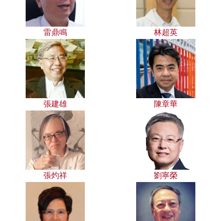
雷鼎鳴
林超英
張建雄
陳章華
張灼祥
劉寧榮