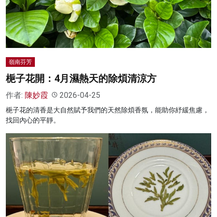
名家榜
灼見活動
關於我們
嶺南芬芳
梔子花開：4月濕熱天的除煩清涼方
作者:
陳妙霞
2026-04-25
梔子花的清香是大自然賦予我們的天然除煩香氛，能助你紓緩焦慮，
找回內心的平靜。