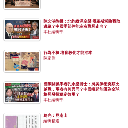
陳文鴻教授：北約縱深空襲 俄羅斯瀕臨戰敗
邊緣？中國零部件能左右戰局走向？
本社編輯部
行為不檢 培育教化才能治本
陳家偉
國際關係學者孔永樂博士：將美伊衝突類比
越戰，兩者有何異同？中國崛起能否為全球
格局發揮穩定效用？
本社編輯部
葛亮：見南山
編輯精選