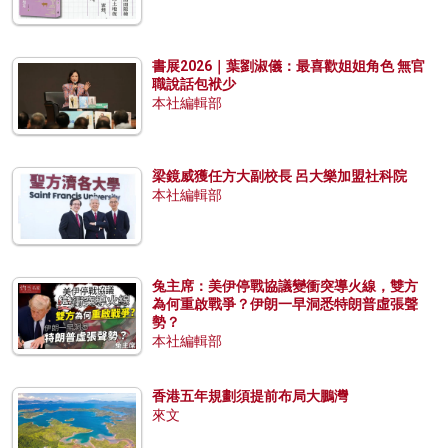
書展2026｜葉劉淑儀：最喜歡姐姐角色 無官
職說話包袱少
本社編輯部
梁鏡威獲任方大副校長 呂大樂加盟社科院
本社編輯部
兔主席：美伊停戰協議變衝突導火線，雙方
為何重啟戰爭？伊朗一早洞悉特朗普虛張聲
勢？
本社編輯部
香港五年規劃須提前布局大鵬灣
來文