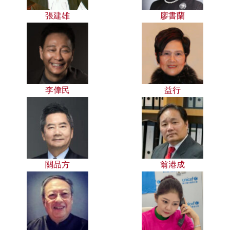
張建雄
廖書蘭
李偉民
益行
關品方
翁港成