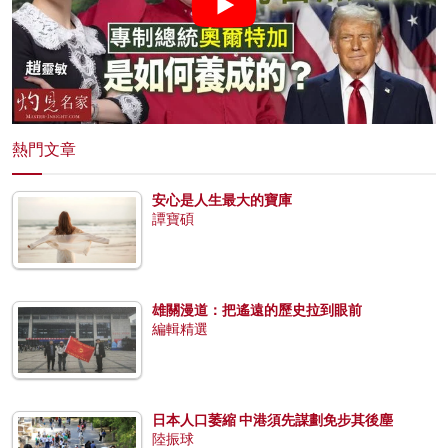
熱門文章
安心是人生最大的寶庫
譚寶碩
雄關漫道：把遙遠的歷史拉到眼前
編輯精選
日本人口萎縮 中港須先謀劃免步其後塵
陸振球