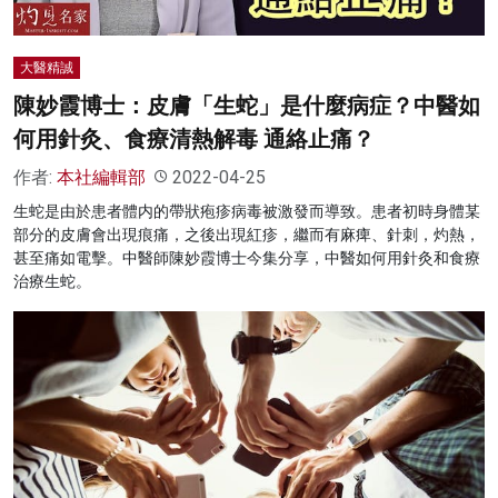
大醫精誠
陳妙霞博士：皮膚「生蛇」是什麼病症？中醫如
何用針灸、食療清熱解毒 通絡止痛？
作者:
本社編輯部
2022-04-25
生蛇是由於患者體内的帶狀疱疹病毒被激發而導致。患者初時身體某
部分的皮膚會出現痕痛，之後出現紅疹，繼而有麻痺、針刺，灼熱，
甚至痛如電擊。中醫師陳妙霞博士今集分享，中醫如何用針灸和食療
治療生蛇。