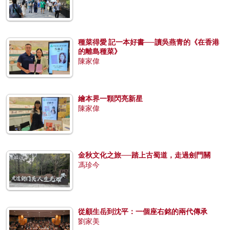
種菜得愛 記一本好書──讀吳燕青的《在香港
的離島種菜》
陳家偉
繪本界一顆閃亮新星
陳家偉
金秋文化之旅──踏上古蜀道，走過劍門關
馮珍今
從顧生岳到沈平：一個座右銘的兩代傳承
劉家美