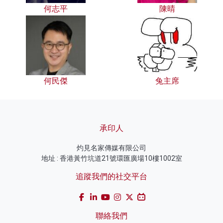
何志平
陳晴
何民傑
兔主席
承印人
灼見名家傳媒有限公司
地址 : 香港黃竹坑道21號環匯廣場10樓1002室
追蹤我們的社交平台
聯絡我們