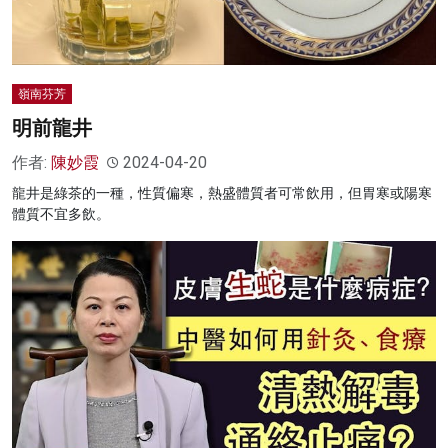
嶺南芬芳
明前龍井
作者:
陳妙霞
2024-04-20
龍井是綠茶的一種，性質偏寒，熱盛體質者可常飲用，但胃寒或陽寒
體質不宜多飲。