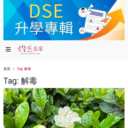
政局
教育
文化
財經
首頁
Tag: 解毒
生活
Tag: 解毒
健康
商業
科技
影片