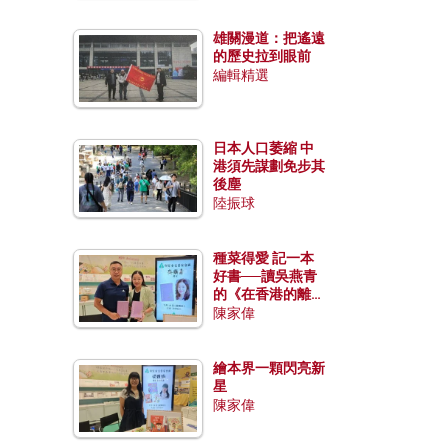
雄關漫道：把遙遠
的歷史拉到眼前
編輯精選
日本人口萎縮 中
港須先謀劃免步其
後塵
陸振球
種菜得愛 記一本
好書──讀吳燕青
的《在香港的離島
種菜》
陳家偉
繪本界一顆閃亮新
星
陳家偉