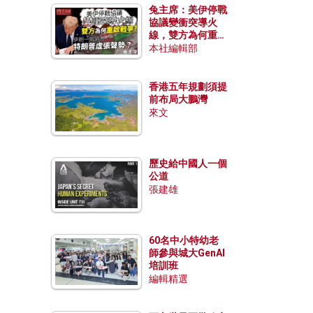
兔主席：美伊停戰
協議變衝突導火
線，雙方為何重啟
戰爭？伊朗一早洞
本社編輯部
悉特朗普虛張聲
勢？
香港五年規劃須提
前布局大鵬灣
來文
歷史給中國人一個
公道
張建雄
60名中小特幼老
師參與城大GenAI
培訓班
編輯精選