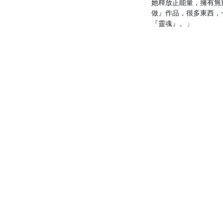
她釋放正能量，擁有無
做』作品，很多東西，
『靈魂』。」