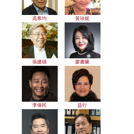
高希均
黃珍妮
張建雄
廖書蘭
李偉民
益行