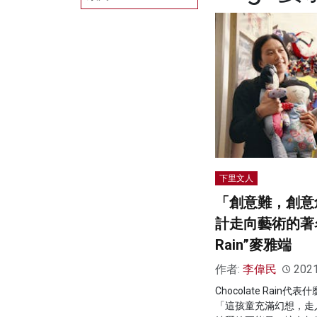
下里文人
「創意難，創意
計走向藝術的著名”
Rain”麥雅端
作者:
李偉民
202
Chocolate Rai
「這孩童充滿幻想，走