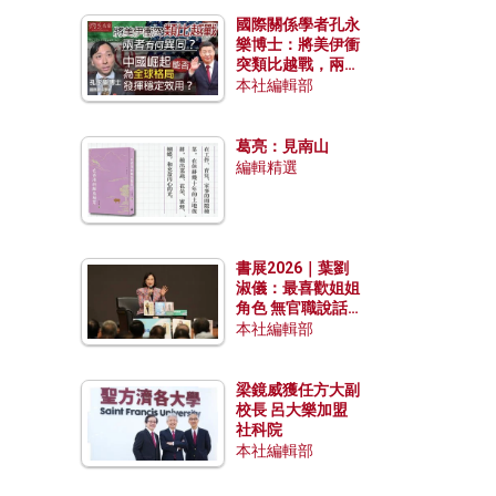
國際關係學者孔永
樂博士：將美伊衝
突類比越戰，兩者
有何異同？中國崛
本社編輯部
起能否為全球格局
發揮穩定效用？
葛亮：見南山
編輯精選
書展2026｜葉劉
淑儀：最喜歡姐姐
角色 無官職說話
包袱少
本社編輯部
梁鏡威獲任方大副
校長 呂大樂加盟
社科院
本社編輯部