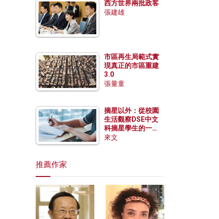
西方世界兩批政客
張建雄
市區再生局範式實
現真正的市區重建
3.0
張量童
摘星以外：從校園
生活觀察DSE中文
科摘星學生的一點
特質
來文
推薦作家