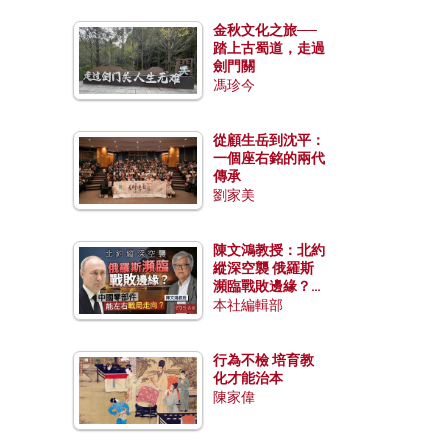
金秋文化之旅──
踏上古蜀道，走過
劍門關
馮珍今
從顧生岳到沈平：
一個座右銘的兩代
傳承
劉家美
陳文鴻教授：北約
縱深空襲 俄羅斯
瀕臨戰敗邊緣？中
國零部件能左右戰
本社編輯部
局走向？
行為不檢 培育教
化才能治本
陳家偉