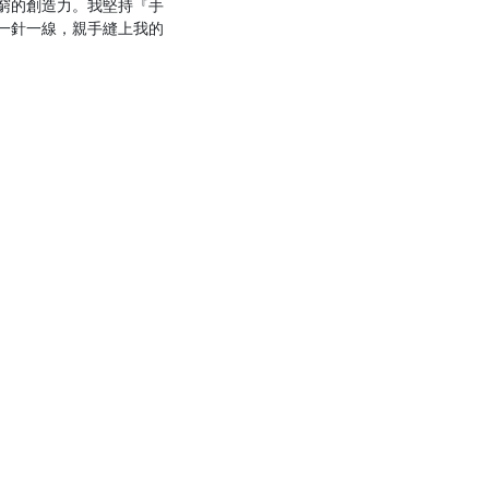
窮的創造力。我堅持『手
一針一線，親手縫上我的