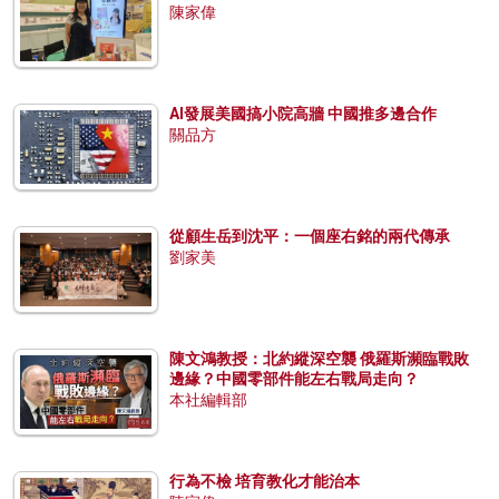
陳家偉
AI發展美國搞小院高牆 中國推多邊合作
關品方
從顧生岳到沈平：一個座右銘的兩代傳承
劉家美
陳文鴻教授：北約縱深空襲 俄羅斯瀕臨戰敗
邊緣？中國零部件能左右戰局走向？
本社編輯部
行為不檢 培育教化才能治本