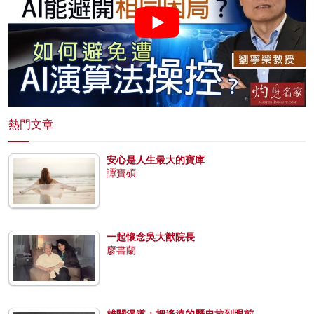
熱門文章
安心是人生最大的寶庫
譚寶碩
一起懷念吳大猷院長
廖書蘭
雄關漫道：把遙遠的歷史拉到眼前