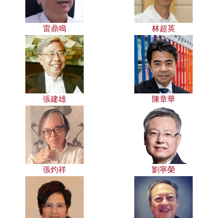
雷鼎鳴
林超英
張建雄
陳章華
張灼祥
劉寧榮