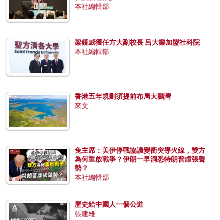
本社編輯部
梁鏡威獲任方大副校長 呂大樂加盟社科院
本社編輯部
香港五年規劃須提前布局大鵬灣
來文
兔主席：美伊停戰協議變衝突導火線，雙方
為何重啟戰爭？伊朗一早洞悉特朗普虛張聲
勢？
本社編輯部
歷史給中國人一個公道
張建雄