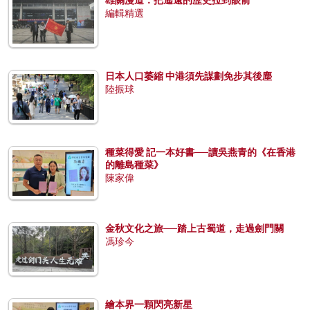
編輯精選
日本人口萎縮 中港須先謀劃免步其後塵
陸振球
種菜得愛 記一本好書──讀吳燕青的《在香港
的離島種菜》
陳家偉
金秋文化之旅──踏上古蜀道，走過劍門關
馮珍今
繪本界一顆閃亮新星