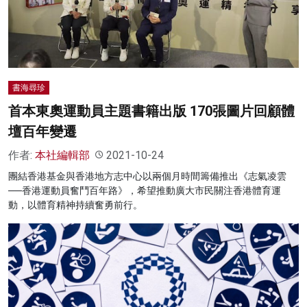
名家榜
灼見活動
關於我們
書海尋珍
首本東奧運動員主題書籍出版 170張圖片回顧體
壇百年變遷
作者:
本社編輯部
2021-10-24
團結香港基金與香港地方志中心以兩個月時間籌備推出《志氣凌雲
──香港運動員奮鬥百年路》，希望推動廣大市民關注香港體育運
動，以體育精神持續奮勇前行。