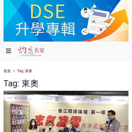
政局
教育
文化
財經
首頁
Tag: 東奧
生活
Tag: 東奧
健康
商業
科技
影片