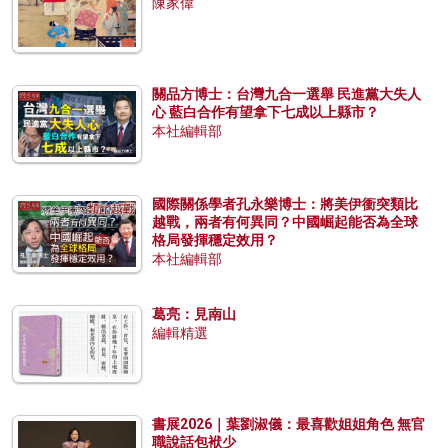
陳家偉
關品方博士：台灣九合一選舉 民進黨大失人
心 藍白合作有望拿下七成以上縣市？
本社編輯部
國際關係學者孔永樂博士：將美伊衝突類比
越戰，兩者有何異同？中國崛起能否為全球
格局發揮穩定效用？
本社編輯部
葛亮：見南山
編輯精選
書展2026｜葉劉淑儀：最喜歡姐姐角色 無官
職說話包袱少