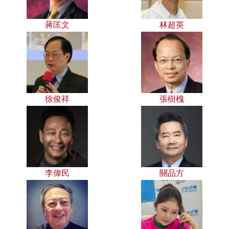
蔣匡文
林超英
徐俊祥
張樹槐
李偉民
關品方