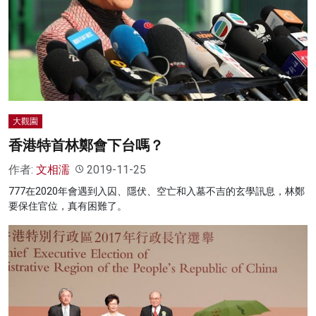
名家榜
灼見活動
關於我們
大觀園
香港特首林鄭會下台嗎？
作者:
文相濡
2019-11-25
777在2020年會遇到入囚、隱伏、空亡和入墓不吉的玄學訊息，林鄭
要保住官位，真有困難了。