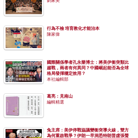
劉家美
行為不檢 培育教化才能治本
陳家偉
國際關係學者孔永樂博士：將美伊衝突類比
越戰，兩者有何異同？中國崛起能否為全球
格局發揮穩定效用？
本社編輯部
葛亮：見南山
編輯精選
兔主席：美伊停戰協議變衝突導火線，雙方
為何重啟戰爭？伊朗一早洞悉特朗普虛張聲