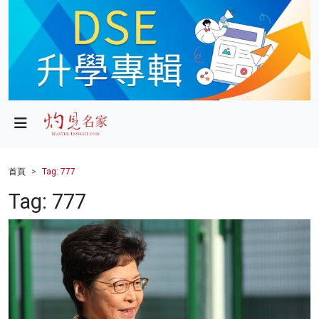
政局
教育
文化
財經
首頁
Tag: 777
生活
Tag: 777
健康
商業
科技
影片