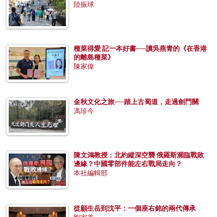
陸振球
種菜得愛 記一本好書──讀吳燕青的《在香港
的離島種菜》
陳家偉
金秋文化之旅──踏上古蜀道，走過劍門關
馮珍今
陳文鴻教授：北約縱深空襲 俄羅斯瀕臨戰敗
邊緣？中國零部件能左右戰局走向？
本社編輯部
從顧生岳到沈平：一個座右銘的兩代傳承