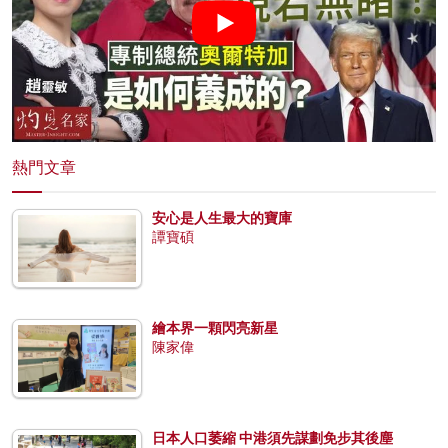
熱門文章
安心是人生最大的寶庫
譚寶碩
繪本界一顆閃亮新星
陳家偉
日本人口萎縮 中港須先謀劃免步其後塵