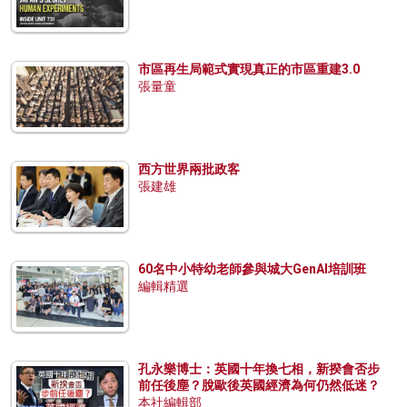
市區再生局範式實現真正的市區重建3.0
張量童
西方世界兩批政客
張建雄
60名中小特幼老師參與城大GenAI培訓班
編輯精選
孔永樂博士：英國十年換七相，新揆會否步
前任後塵？脫歐後英國經濟為何仍然低迷？
本社編輯部