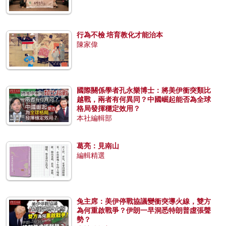
行為不檢 培育教化才能治本
陳家偉
國際關係學者孔永樂博士：將美伊衝突類比
越戰，兩者有何異同？中國崛起能否為全球
格局發揮穩定效用？
本社編輯部
葛亮：見南山
編輯精選
兔主席：美伊停戰協議變衝突導火線，雙方
為何重啟戰爭？伊朗一早洞悉特朗普虛張聲
勢？