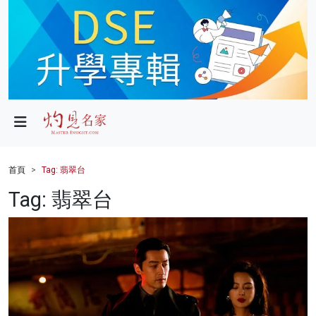
政局
教育
文化
財經
首頁
Tag: 翡翠台
生活
Tag: 翡翠台
健康
商業
科技
影片