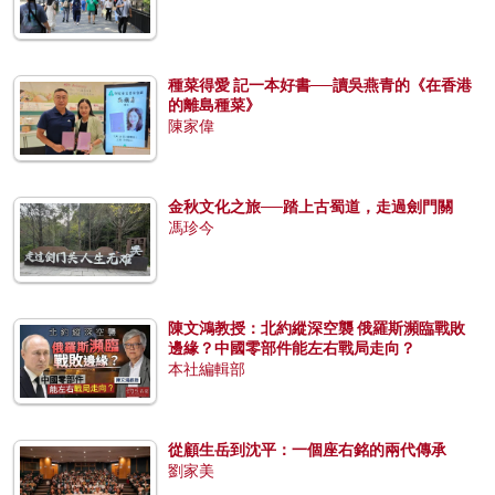
種菜得愛 記一本好書──讀吳燕青的《在香港
的離島種菜》
陳家偉
金秋文化之旅──踏上古蜀道，走過劍門關
馮珍今
陳文鴻教授：北約縱深空襲 俄羅斯瀕臨戰敗
邊緣？中國零部件能左右戰局走向？
本社編輯部
從顧生岳到沈平：一個座右銘的兩代傳承
劉家美