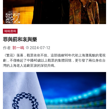
名家榜
灼見活動
關於我們
呦呦鹿鳴
罪與罰和哀與樂
作者:
郭一鳴
2024-07-12
《繁花》落幕，觀眾依依不捨。這部描繪90年代初上海灘風貌的電視
劇，不僅喚起了中國40歲以上觀眾的集體回憶，更引發了兩位身在台
灣的上海老人追劇至淚的深切共鳴。