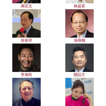
蔣匡文
林超英
徐俊祥
張樹槐
李偉民
關品方