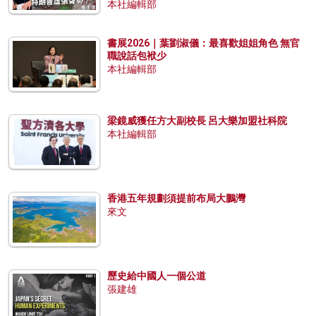
本社編輯部
書展2026｜葉劉淑儀：最喜歡姐姐角色 無官
職說話包袱少
本社編輯部
梁鏡威獲任方大副校長 呂大樂加盟社科院
本社編輯部
香港五年規劃須提前布局大鵬灣
來文
歷史給中國人一個公道
張建雄