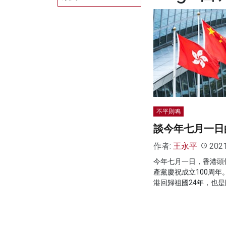
不平則鳴
談今年七月一日
作者:
王永平
202
今年七月一日，香港頭
產黨慶祝成立100周
港回歸祖國24年，也