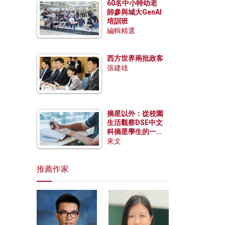
60名中小特幼老
師參與城大GenAI
培訓班
編輯精選
西方世界兩批政客
張建雄
摘星以外：從校園
生活觀察DSE中文
科摘星學生的一點
特質
來文
推薦作家