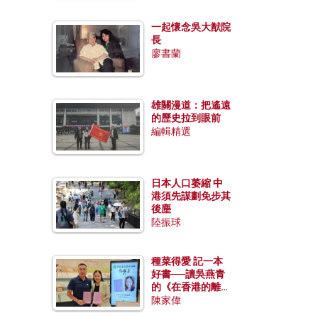
一起懷念吳大猷院
長
廖書蘭
雄關漫道：把遙遠
的歷史拉到眼前
編輯精選
日本人口萎縮 中
港須先謀劃免步其
後塵
陸振球
種菜得愛 記一本
好書──讀吳燕青
的《在香港的離島
種菜》
陳家偉