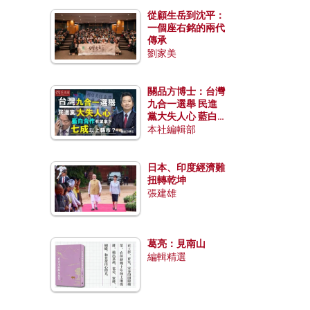
從顧生岳到沈平：
一個座右銘的兩代
傳承
劉家美
關品方博士：台灣
九合一選舉 民進
黨大失人心 藍白
合作有望拿下七成
本社編輯部
以上縣市？
日本、印度經濟難
扭轉乾坤
張建雄
葛亮：見南山
編輯精選