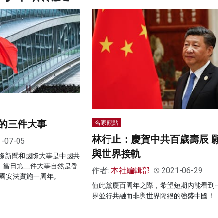
的三件大事
名家觀點
林行止：慶賀中共百歲壽辰 
1-07-05
與世界接軌
條新聞和國際大事是中國共
年。當日第二件大事自然是香
作者:
本社編輯部
2021-06-29
是國安法實施一周年。
值此黨慶百周年之際，希望短期內能看到
界並行共融而非與世界隔絕的強盛中國！