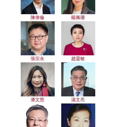
陳偉倫
楊佩珊
張宗永
趙靈敏
潘文慧
湯文亮