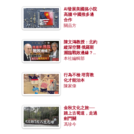
AI發展美國搞小院
高牆 中國推多邊
合作
關品方
陳文鴻教授：北約
縱深空襲 俄羅斯
瀕臨戰敗邊緣？中
國零部件能左右戰
本社編輯部
局走向？
行為不檢 培育教
化才能治本
陳家偉
金秋文化之旅──
踏上古蜀道，走過
劍門關
馮珍今