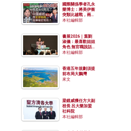
國際關係學者孔永
樂博士：將美伊衝
突類比越戰，兩者
有何異同？中國崛
本社編輯部
起能否為全球格局
發揮穩定效用？
書展2026｜葉劉
淑儀：最喜歡姐姐
角色 無官職說話
包袱少
本社編輯部
香港五年規劃須提
前布局大鵬灣
來文
梁鏡威獲任方大副
校長 呂大樂加盟
社科院
本社編輯部