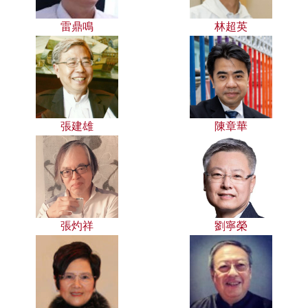
雷鼎鳴
林超英
張建雄
陳章華
張灼祥
劉寧榮