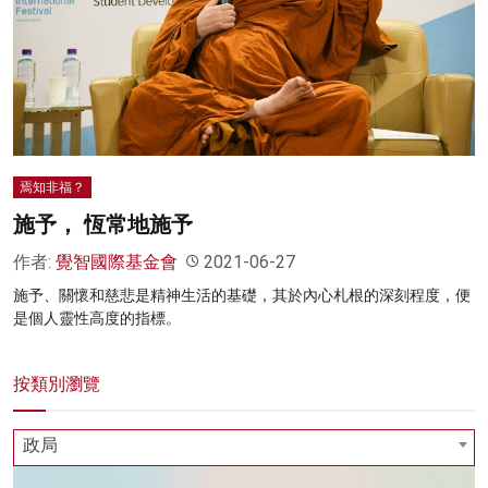
名家榜
灼見活動
關於我們
焉知非福？
施予， 恆常地施予
作者:
覺智國際基金會
2021-06-27
施予、關懷和慈悲是精神生活的基礎，其於內心札根的深刻程度，便
是個人靈性高度的指標。
按類別瀏覽
政局