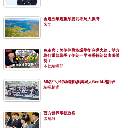
香港五年規劃須提前布局大鵬灣
來文
兔主席：美伊停戰協議變衝突導火線，雙方
為何重啟戰爭？伊朗一早洞悉特朗普虛張聲
勢？
本社編輯部
60名中小特幼老師參與城大GenAI培訓班
編輯精選
西方世界兩批政客
張建雄