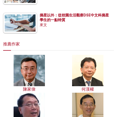
摘星以外：從校園生活觀察DSE中文科摘星
學生的一點特質
來文
推薦作家
陳家偉
何漢權