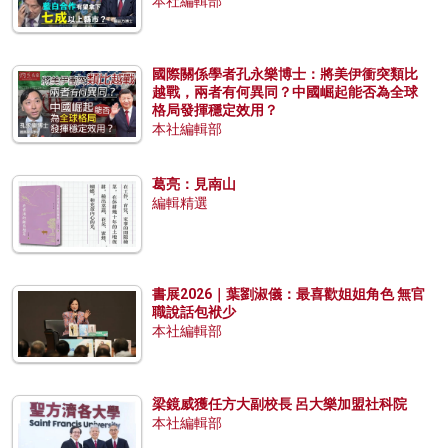
本社編輯部
國際關係學者孔永樂博士：將美伊衝突類比
越戰，兩者有何異同？中國崛起能否為全球
格局發揮穩定效用？
本社編輯部
葛亮：見南山
編輯精選
書展2026｜葉劉淑儀：最喜歡姐姐角色 無官
職說話包袱少
本社編輯部
梁鏡威獲任方大副校長 呂大樂加盟社科院
本社編輯部