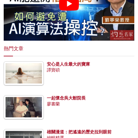
熱門文章
安心是人生最大的寶庫
譚寶碩
一起懷念吳大猷院長
廖書蘭
雄關漫道：把遙遠的歷史拉到眼前
編輯精選