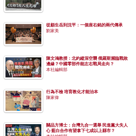
從顧生岳到沈平：一個座右銘的兩代傳承
劉家美
陳文鴻教授：北約縱深空襲 俄羅斯瀕臨戰敗
邊緣？中國零部件能左右戰局走向？
本社編輯部
行為不檢 培育教化才能治本
陳家偉
關品方博士：台灣九合一選舉 民進黨大失人
心 藍白合作有望拿下七成以上縣市？