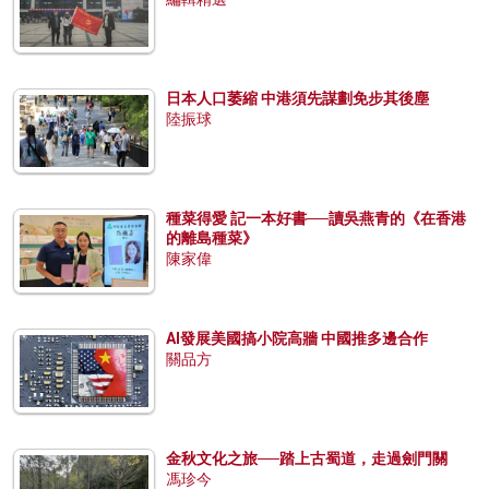
日本人口萎縮 中港須先謀劃免步其後塵
陸振球
種菜得愛 記一本好書──讀吳燕青的《在香港
的離島種菜》
陳家偉
AI發展美國搞小院高牆 中國推多邊合作
關品方
金秋文化之旅──踏上古蜀道，走過劍門關
馮珍今