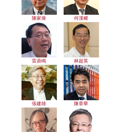
陳家偉
何漢權
雷鼎鳴
林超英
張建雄
陳章華