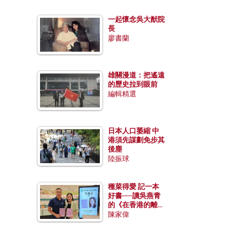
一起懷念吳大猷院
長
廖書蘭
雄關漫道：把遙遠
的歷史拉到眼前
編輯精選
日本人口萎縮 中
港須先謀劃免步其
後塵
陸振球
種菜得愛 記一本
好書──讀吳燕青
的《在香港的離島
種菜》
陳家偉