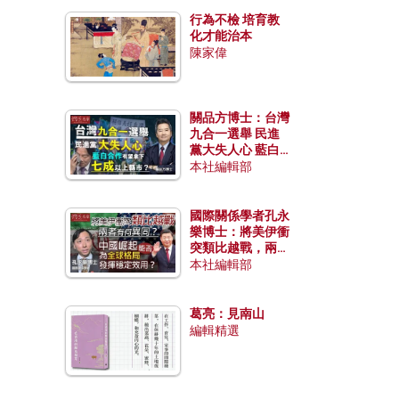
行為不檢 培育教
化才能治本
陳家偉
關品方博士：台灣
九合一選舉 民進
黨大失人心 藍白
合作有望拿下七成
本社編輯部
以上縣市？
國際關係學者孔永
樂博士：將美伊衝
突類比越戰，兩者
有何異同？中國崛
本社編輯部
起能否為全球格局
發揮穩定效用？
葛亮：見南山
編輯精選