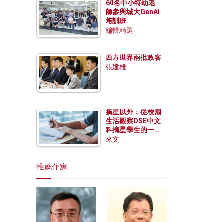
60名中小特幼老
師參與城大GenAI
培訓班
編輯精選
西方世界兩批政客
張建雄
摘星以外：從校園
生活觀察DSE中文
科摘星學生的一點
特質
來文
推薦作家