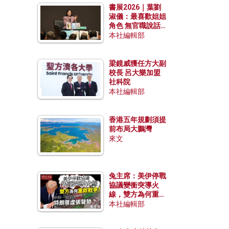
書展2026｜葉劉
淑儀：最喜歡姐姐
角色 無官職說話
包袱少
本社編輯部
梁鏡威獲任方大副
校長 呂大樂加盟
社科院
本社編輯部
香港五年規劃須提
前布局大鵬灣
來文
兔主席：美伊停戰
協議變衝突導火
線，雙方為何重啟
戰爭？伊朗一早洞
本社編輯部
悉特朗普虛張聲
勢？