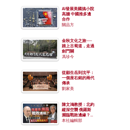
AI發展美國搞小院
高牆 中國推多邊
合作
關品方
金秋文化之旅──
踏上古蜀道，走過
劍門關
馮珍今
從顧生岳到沈平：
一個座右銘的兩代
傳承
劉家美
陳文鴻教授：北約
縱深空襲 俄羅斯
瀕臨戰敗邊緣？中
國零部件能左右戰
本社編輯部
局走向？