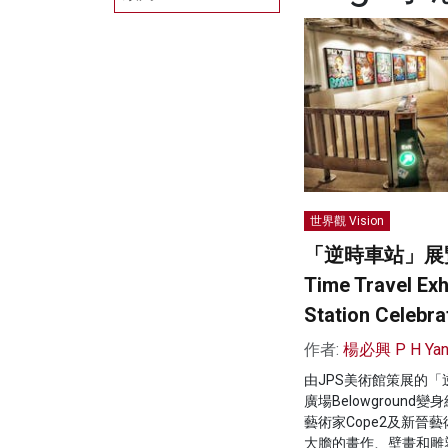
世界觀 Vision
「逆時車站」展
Time Travel Exh
Station Celebra
作者:
楊必興 P H Ya
由JPS美術館策展的
廣場Belowgroun
藝術家Cope2及新晉
大膽的畫作、壁畫和雕