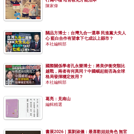
行為不檢 培育教化才能治本
陳家偉
關品方博士：台灣九合一選舉 民進黨大失人
心 藍白合作有望拿下七成以上縣市？
本社編輯部
國際關係學者孔永樂博士：將美伊衝突類比
越戰，兩者有何異同？中國崛起能否為全球
格局發揮穩定效用？
本社編輯部
葛亮：見南山
編輯精選
書展2026｜葉劉淑儀：最喜歡姐姐角色 無官