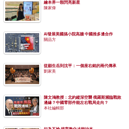
繪本界一顆閃亮新星
陳家偉
AI發展美國搞小院高牆 中國推多邊合作
關品方
從顧生岳到沈平：一個座右銘的兩代傳承
劉家美
陳文鴻教授：北約縱深空襲 俄羅斯瀕臨戰敗
邊緣？中國零部件能左右戰局走向？
本社編輯部