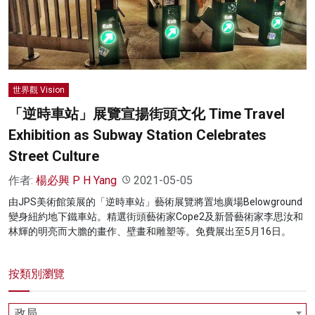
名家榜
灼見活動
關於我們
世界觀 Vision
「逆時車站」展覽宣揚街頭文化 Time Travel
Exhibition as Subway Station Celebrates
Street Culture
作者:
楊必興 P H Yang
2021-05-05
由JPS美術館策展的「逆時車站」藝術展覽將置地廣場Belowground
變身紐約地下鐵車站。精選街頭藝術家Cope2及新晉藝術家李思汝和
林輝的明亮而大膽的畫作、壁畫和雕塑等。免費展出至5月16日。
按類別瀏覽
政局