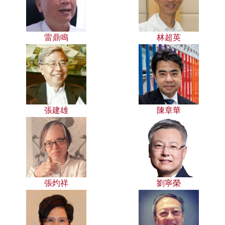
雷鼎鳴
林超英
張建雄
陳章華
張灼祥
劉寧榮