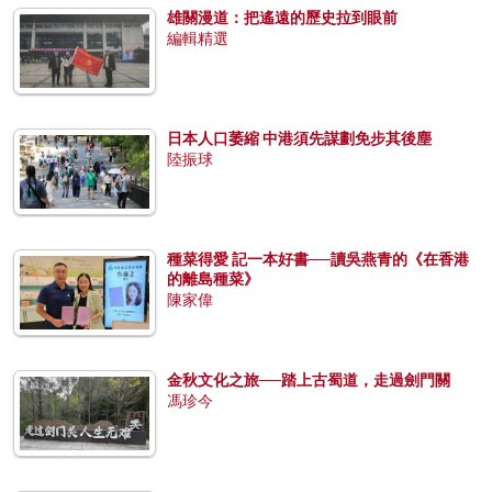
雄關漫道：把遙遠的歷史拉到眼前
編輯精選
日本人口萎縮 中港須先謀劃免步其後塵
陸振球
種菜得愛 記一本好書──讀吳燕青的《在香港
的離島種菜》
陳家偉
金秋文化之旅──踏上古蜀道，走過劍門關
馮珍今