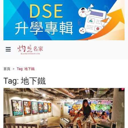
政局
教育
文化
財經
首頁
Tag: 地下鐵
生活
Tag: 地下鐵
健康
商業
科技
影片