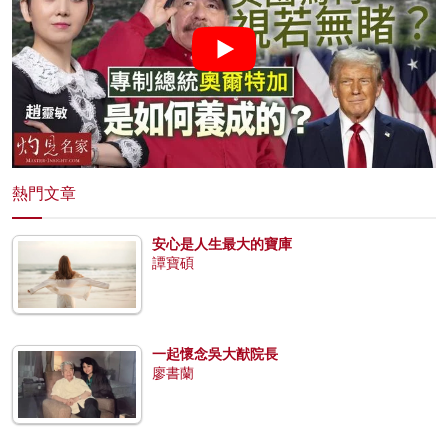
熱門文章
安心是人生最大的寶庫
譚寶碩
一起懷念吳大猷院長
廖書蘭