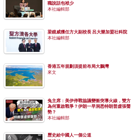
職說話包袱少
本社編輯部
梁鏡威獲任方大副校長 呂大樂加盟社科院
本社編輯部
香港五年規劃須提前布局大鵬灣
來文
兔主席：美伊停戰協議變衝突導火線，雙方
為何重啟戰爭？伊朗一早洞悉特朗普虛張聲
勢？
本社編輯部
歷史給中國人一個公道