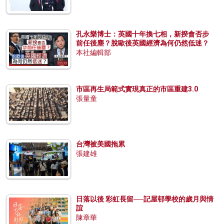
孔永樂博士：英國十年換七相，新揆會否步
前任後塵？脫歐後英國經濟為何仍然低迷？
本社編輯部
市區再生局範式實現真正的市區重建3.0
張量童
台灣被美國拖累
張建雄
日落以後 彩虹長留──記屋邨學校的歲月與情
誼
陳章華