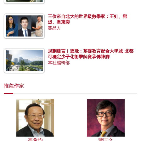
三位來自北大的世界級數學家：王虹、鄧
煜、韋東奕
關品方
規劃建言︱鄧飛：基礎教育配合大學城 北都
可穩定少子化衝擊師資承傳陣腳
本社編輯部
推薦作家
高希均
蔣匡文