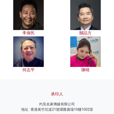
李偉民
關品方
何志平
陳晴
承印人
灼見名家傳媒有限公司
地址 : 香港黃竹坑道21號環匯廣場10樓1002室