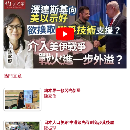
熱門文章
繪本界一顆閃亮新星
陳家偉
日本人口萎縮 中港須先謀劃免步其後塵
陸振球