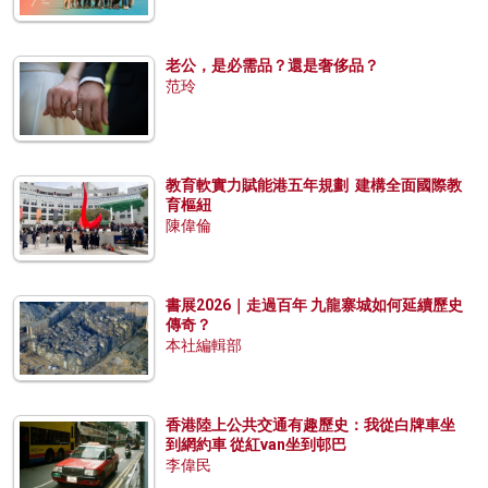
老公，是必需品？還是奢侈品？
范玲
教育軟實力賦能港五年規劃 建構全面國際教
育樞紐
陳偉倫
書展2026｜走過百年 九龍寨城如何延續歷史
傳奇？
本社編輯部
香港陸上公共交通有趣歷史：我從白牌車坐
到網約車 從紅van坐到邨巴
李偉民