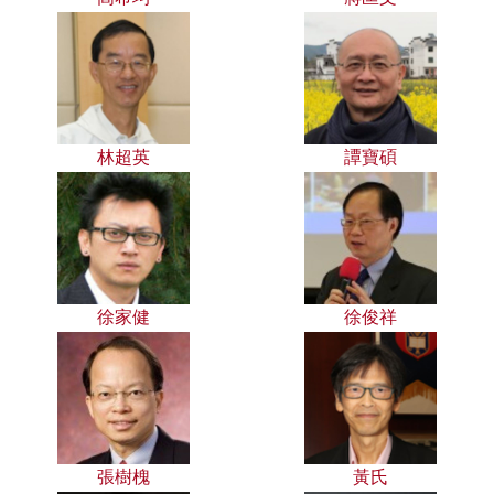
林超英
譚寶碩
徐家健
徐俊祥
張樹槐
黃氏