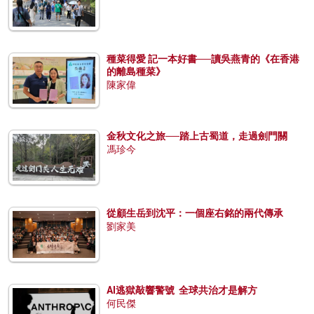
種菜得愛 記一本好書──讀吳燕青的《在香港
的離島種菜》
陳家偉
金秋文化之旅──踏上古蜀道，走過劍門關
馮珍今
從顧生岳到沈平：一個座右銘的兩代傳承
劉家美
AI逃獄敲響警號 全球共治才是解方
何民傑