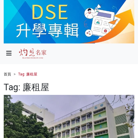
政局
教育
文化
財經
首頁
Tag: 廉租屋
生活
Tag: 廉租屋
健康
商業
科技
影片