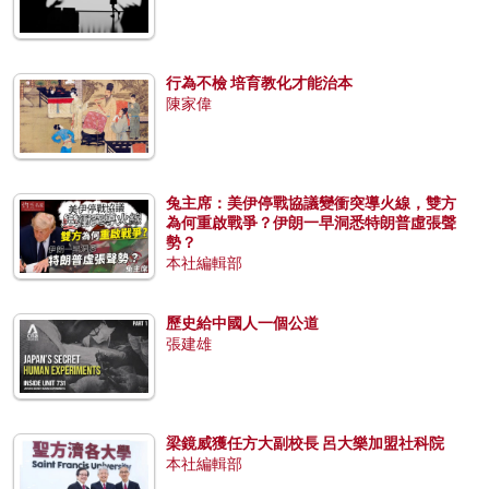
行為不檢 培育教化才能治本
陳家偉
兔主席：美伊停戰協議變衝突導火線，雙方
為何重啟戰爭？伊朗一早洞悉特朗普虛張聲
勢？
本社編輯部
歷史給中國人一個公道
張建雄
梁鏡威獲任方大副校長 呂大樂加盟社科院
本社編輯部