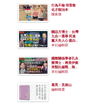
行為不檢 培育教
化才能治本
陳家偉
關品方博士：台灣
九合一選舉 民進
黨大失人心 藍白
合作有望拿下七成
本社編輯部
以上縣市？
國際關係學者孔永
樂博士：將美伊衝
突類比越戰，兩者
有何異同？中國崛
本社編輯部
起能否為全球格局
發揮穩定效用？
葛亮：見南山
編輯精選