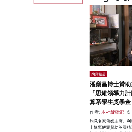
灼見報道
潘燊昌博士贊助
「思維領導力計
算系學生獎學金
作者:
本社編輯部
灼見名家傳媒主席、利
士慷慨解囊贊助英國精