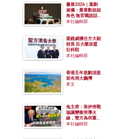
書展2026｜葉劉
淑儀：最喜歡姐姐
角色 無官職說話
包袱少
本社編輯部
梁鏡威獲任方大副
校長 呂大樂加盟
社科院
本社編輯部
香港五年規劃須提
前布局大鵬灣
來文
兔主席：美伊停戰
協議變衝突導火
線，雙方為何重啟
戰爭？伊朗一早洞
本社編輯部
悉特朗普虛張聲
勢？