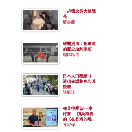
一起懷念吳大猷院
長
廖書蘭
雄關漫道：把遙遠
的歷史拉到眼前
編輯精選
日本人口萎縮 中
港須先謀劃免步其
後塵
陸振球
種菜得愛 記一本
好書──讀吳燕青
的《在香港的離島
種菜》
陳家偉