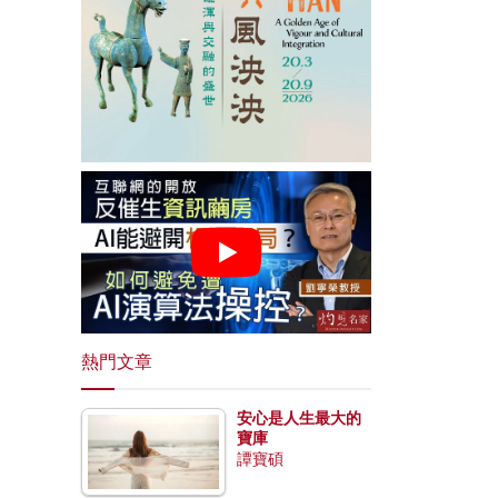
熱門文章
安心是人生最大的
寶庫
譚寶碩