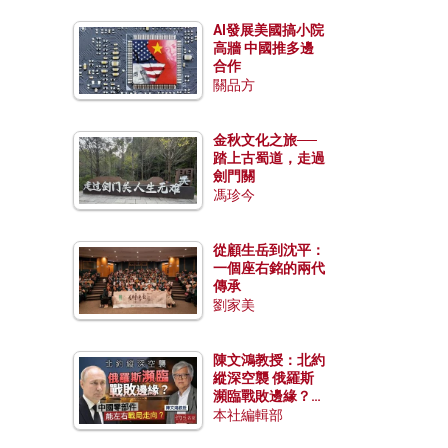
AI發展美國搞小院
高牆 中國推多邊
合作
關品方
金秋文化之旅──
踏上古蜀道，走過
劍門關
馮珍今
從顧生岳到沈平：
一個座右銘的兩代
傳承
劉家美
陳文鴻教授：北約
縱深空襲 俄羅斯
瀕臨戰敗邊緣？中
國零部件能左右戰
本社編輯部
局走向？