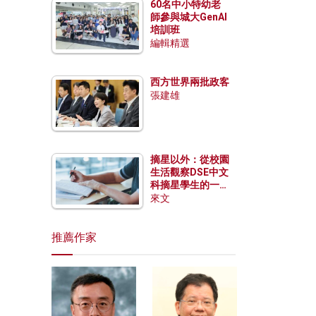
60名中小特幼老
師參與城大GenAI
培訓班
編輯精選
西方世界兩批政客
張建雄
摘星以外：從校園
生活觀察DSE中文
科摘星學生的一點
特質
來文
推薦作家