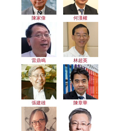
陳家偉
何漢權
雷鼎鳴
林超英
張建雄
陳章華