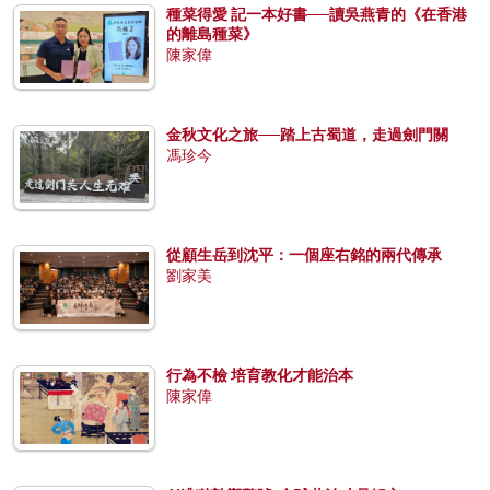
種菜得愛 記一本好書──讀吳燕青的《在香港
的離島種菜》
陳家偉
金秋文化之旅──踏上古蜀道，走過劍門關
馮珍今
從顧生岳到沈平：一個座右銘的兩代傳承
劉家美
行為不檢 培育教化才能治本
陳家偉