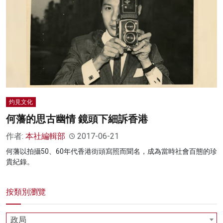
灼見文化
何藩的思古幽情 鏡頭下細訴香港
作者:
本社編輯部
2017-06-21
何藩以拍攝50、60年代香港街頭寫照而聞名，成為當時社會百態的珍
貴紀錄。
按類別瀏覽
政局