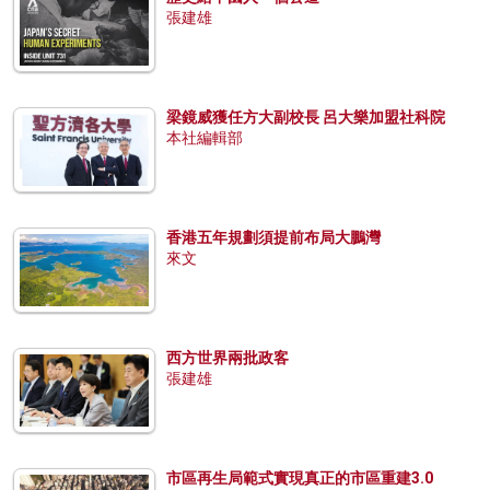
張建雄
梁鏡威獲任方大副校長 呂大樂加盟社科院
本社編輯部
香港五年規劃須提前布局大鵬灣
來文
西方世界兩批政客
張建雄
市區再生局範式實現真正的市區重建3.0