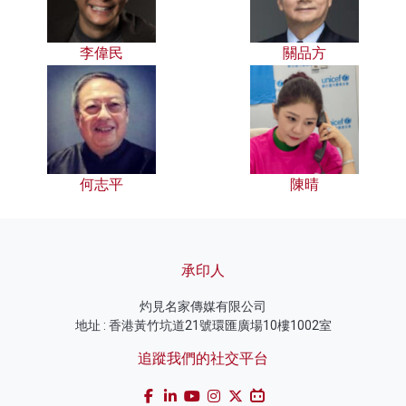
李偉民
關品方
何志平
陳晴
承印人
灼見名家傳媒有限公司
地址 : 香港黃竹坑道21號環匯廣場10樓1002室
追蹤我們的社交平台