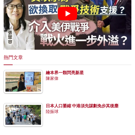
熱門文章
繪本界一顆閃亮新星
陳家偉
日本人口萎縮 中港須先謀劃免步其後塵
陸振球