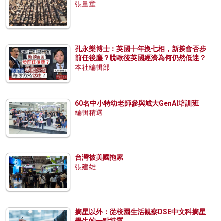
張量童
孔永樂博士：英國十年換七相，新揆會否步
前任後塵？脫歐後英國經濟為何仍然低迷？
本社編輯部
60名中小特幼老師參與城大GenAI培訓班
編輯精選
台灣被美國拖累
張建雄
摘星以外：從校園生活觀察DSE中文科摘星
學生的一點特質