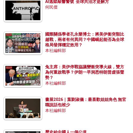
AI逃獄敲響警號 全球共治才是解方
何民傑
國際關係學者孔永樂博士：將美伊衝突類比
越戰，兩者有何異同？中國崛起能否為全球
格局發揮穩定效用？
本社編輯部
兔主席：美伊停戰協議變衝突導火線，雙方
為何重啟戰爭？伊朗一早洞悉特朗普虛張聲
勢？
本社編輯部
書展2026｜葉劉淑儀：最喜歡姐姐角色 無官
職說話包袱少
本社編輯部
歷史給中國人一個公道