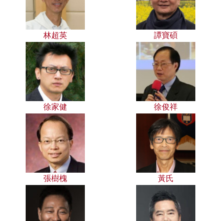
林超英
譚寶碩
徐家健
徐俊祥
張樹槐
黃氏