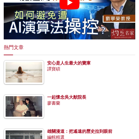
熱門文章
安心是人生最大的寶庫
譚寶碩
一起懷念吳大猷院長
廖書蘭
雄關漫道：把遙遠的歷史拉到眼前
編輯精選