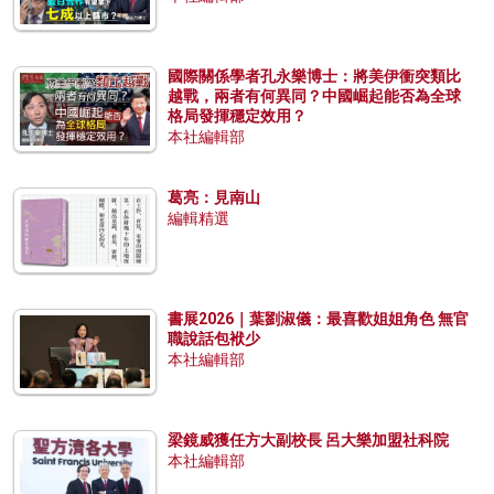
國際關係學者孔永樂博士：將美伊衝突類比
越戰，兩者有何異同？中國崛起能否為全球
格局發揮穩定效用？
本社編輯部
葛亮：見南山
編輯精選
書展2026｜葉劉淑儀：最喜歡姐姐角色 無官
職說話包袱少
本社編輯部
梁鏡威獲任方大副校長 呂大樂加盟社科院
本社編輯部