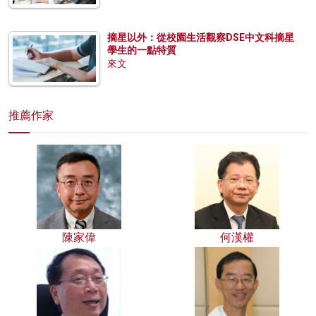
摘星以外：從校園生活觀察DSE中文科摘星
學生的一點特質
來文
推薦作家
陳家偉
何漢權