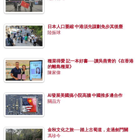
日本人口萎縮 中港須先謀劃免步其後塵
陸振球
種菜得愛 記一本好書──讀吳燕青的《在香港
的離島種菜》
陳家偉
AI發展美國搞小院高牆 中國推多邊合作
關品方
金秋文化之旅──踏上古蜀道，走過劍門關
馮珍今