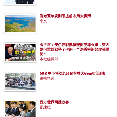
香港五年規劃須提前布局大鵬灣
來文
兔主席：美伊停戰協議變衝突導火線，雙方
為何重啟戰爭？伊朗一早洞悉特朗普虛張聲
勢？
本社編輯部
60名中小特幼老師參與城大GenAI培訓班
編輯精選
西方世界兩批政客
張建雄