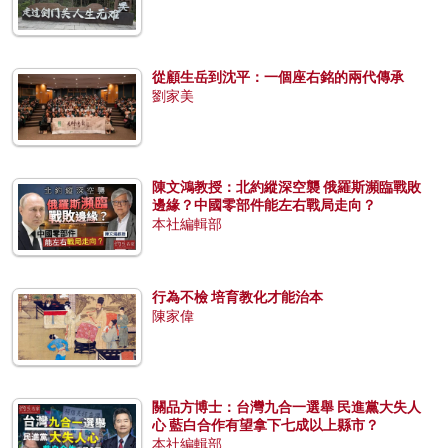
從顧生岳到沈平：一個座右銘的兩代傳承
劉家美
陳文鴻教授：北約縱深空襲 俄羅斯瀕臨戰敗
邊緣？中國零部件能左右戰局走向？
本社編輯部
行為不檢 培育教化才能治本
陳家偉
關品方博士：台灣九合一選舉 民進黨大失人
心 藍白合作有望拿下七成以上縣市？
本社編輯部