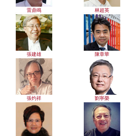
雷鼎鳴
林超英
張建雄
陳章華
張灼祥
劉寧榮