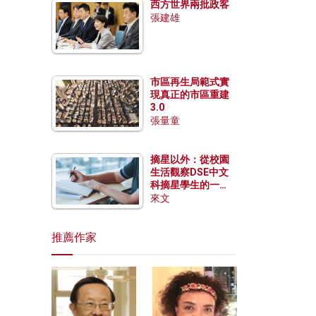
西方世界兩批政客
張建雄
市區再生局範式實
現真正的市區重建
3.0
張量童
摘星以外：從校園
生活觀察DSE中文
科摘星學生的一點
特質
來文
推薦作家