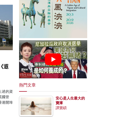
《遐
熱門文章
上述的資
英國管
安心是人生最大的
香港開埠
寶庫
譚寶碩