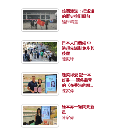
雄關漫道：把遙遠
的歷史拉到眼前
編輯精選
日本人口萎縮 中
港須先謀劃免步其
後塵
陸振球
種菜得愛 記一本
好書──讀吳燕青
的《在香港的離島
種菜》
陳家偉
繪本界一顆閃亮新
星
陳家偉