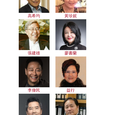
高希均
黃珍妮
張建雄
廖書蘭
李偉民
益行