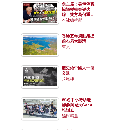
兔主席：美伊停戰
協議變衝突導火
線，雙方為何重啟
戰爭？伊朗一早洞
本社編輯部
悉特朗普虛張聲
勢？
香港五年規劃須提
前布局大鵬灣
來文
歷史給中國人一個
公道
張建雄
60名中小特幼老
師參與城大GenAI
培訓班
編輯精選