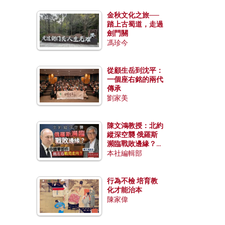
金秋文化之旅──
踏上古蜀道，走過
劍門關
馮珍今
從顧生岳到沈平：
一個座右銘的兩代
傳承
劉家美
陳文鴻教授：北約
縱深空襲 俄羅斯
瀕臨戰敗邊緣？中
國零部件能左右戰
本社編輯部
局走向？
行為不檢 培育教
化才能治本
陳家偉