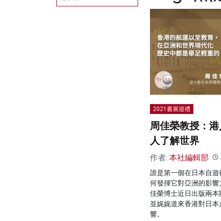
2021書展巡禮
周佳榮教授：港
人了解世界
作者:
本社編輯部
誰是第一個在日本自遊
何發揮它對亞洲的影響
佳榮博士近日出版兩本
並娓娓道來香港對日本
響。