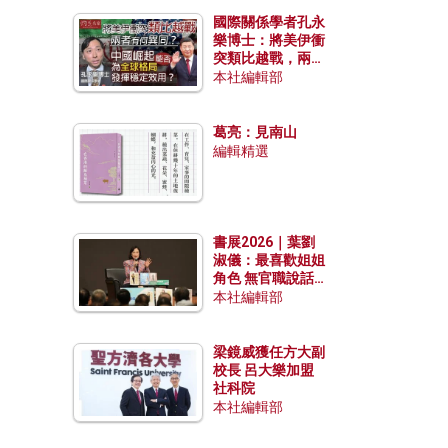
國際關係學者孔永
樂博士：將美伊衝
突類比越戰，兩者
有何異同？中國崛
本社編輯部
起能否為全球格局
發揮穩定效用？
葛亮：見南山
編輯精選
書展2026｜葉劉
淑儀：最喜歡姐姐
角色 無官職說話
包袱少
本社編輯部
梁鏡威獲任方大副
校長 呂大樂加盟
社科院
本社編輯部