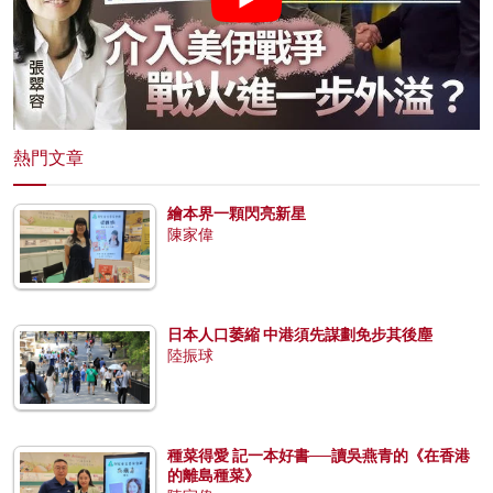
熱門文章
繪本界一顆閃亮新星
陳家偉
日本人口萎縮 中港須先謀劃免步其後塵
陸振球
種菜得愛 記一本好書──讀吳燕青的《在香港
的離島種菜》