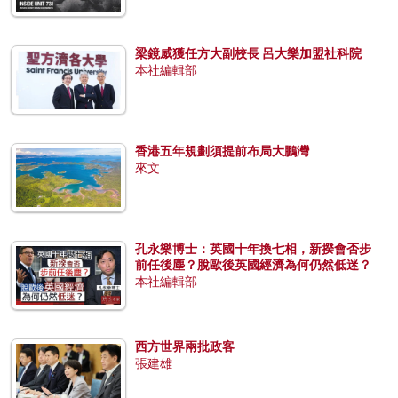
梁鏡威獲任方大副校長 呂大樂加盟社科院
本社編輯部
香港五年規劃須提前布局大鵬灣
來文
孔永樂博士：英國十年換七相，新揆會否步
前任後塵？脫歐後英國經濟為何仍然低迷？
本社編輯部
西方世界兩批政客
張建雄