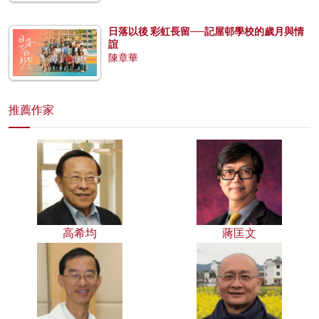
日落以後 彩虹長留──記屋邨學校的歲月與情
誼
陳章華
推薦作家
高希均
蔣匡文