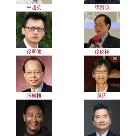
林超英
譚寶碩
徐家健
徐俊祥
張樹槐
黃氏