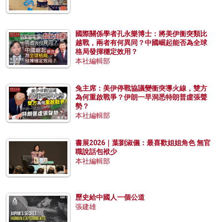
國際關係學者孔永樂博士：將美伊衝突類比
越戰，兩者有何異同？中國崛起能否為全球
格局發揮穩定效用？
本社編輯部
兔主席：美伊停戰協議變衝突導火線，雙方
為何重啟戰爭？伊朗一早洞悉特朗普虛張聲
勢？
本社編輯部
書展2026｜葉劉淑儀：最喜歡姐姐角色 無官
職說話包袱少
本社編輯部
歷史給中國人一個公道
張建雄