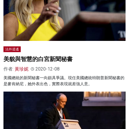
名家榜
灼見活動
關於我們
法外逍遙
美貌與智慧的白宮新聞秘書
作者:
黃珍妮
2020-12-08
美國總統的新聞秘書一向頗具爭議。現任美國總統特朗普新聞秘書的
是麥肯納尼，她外表出色，實際表現就差強人意。