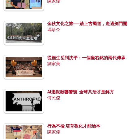
陳家偉
金秋文化之旅──踏上古蜀道，走過劍門關
馮珍今
從顧生岳到沈平：一個座右銘的兩代傳承
劉家美
AI逃獄敲響警號 全球共治才是解方
何民傑
行為不檢 培育教化才能治本
陳家偉