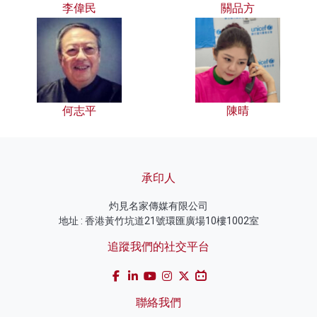
李偉民
關品方
何志平
陳晴
承印人
灼見名家傳媒有限公司
地址 : 香港黃竹坑道21號環匯廣場10樓1002室
追蹤我們的社交平台
聯絡我們