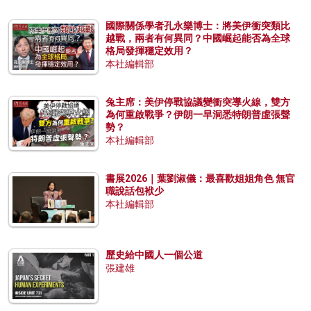
國際關係學者孔永樂博士：將美伊衝突類比
越戰，兩者有何異同？中國崛起能否為全球
格局發揮穩定效用？
本社編輯部
兔主席：美伊停戰協議變衝突導火線，雙方
為何重啟戰爭？伊朗一早洞悉特朗普虛張聲
勢？
本社編輯部
書展2026｜葉劉淑儀：最喜歡姐姐角色 無官
職說話包袱少
本社編輯部
歷史給中國人一個公道
張建雄