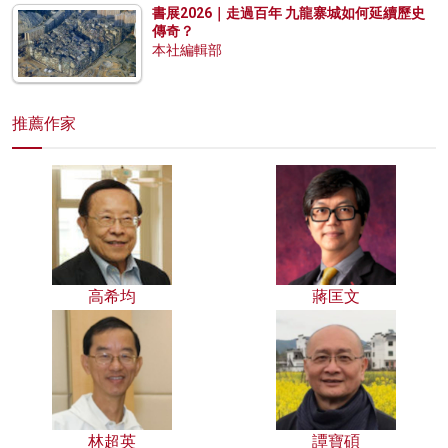
書展2026｜走過百年 九龍寨城如何延續歷史
傳奇？
本社編輯部
推薦作家
高希均
蔣匡文
林超英
譚寶碩