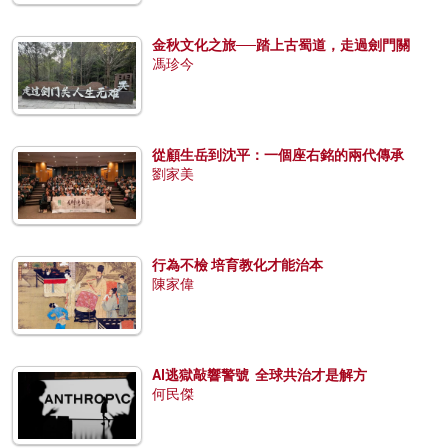
金秋文化之旅──踏上古蜀道，走過劍門關
馮珍今
從顧生岳到沈平：一個座右銘的兩代傳承
劉家美
行為不檢 培育教化才能治本
陳家偉
AI逃獄敲響警號 全球共治才是解方
何民傑