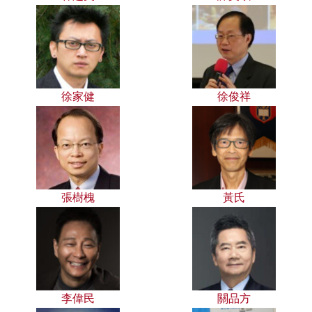
徐家健
徐俊祥
張樹槐
黃氏
李偉民
關品方