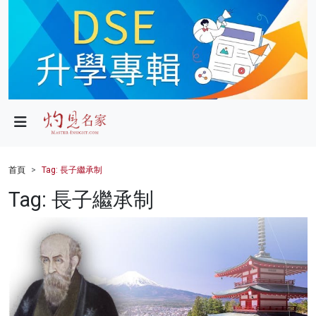
政局
教育
文化
財經
首頁
Tag: 長子繼承制
生活
Tag: 長子繼承制
健康
商業
科技
影片