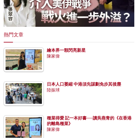
熱門文章
繪本界一顆閃亮新星
陳家偉
日本人口萎縮 中港須先謀劃免步其後塵
陸振球
種菜得愛 記一本好書──讀吳燕青的《在香港
的離島種菜》
陳家偉