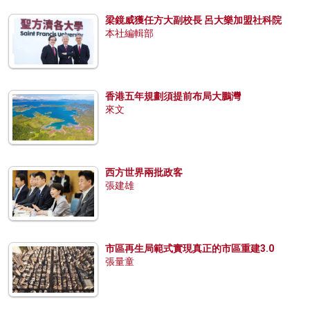
梁鏡威獲任方大副校長 呂大樂加盟社科院
本社編輯部
香港五年規劃須提前布局大鵬灣
來文
西方世界兩批政客
張建雄
市區再生局範式實現真正的市區重建3.0
張量童