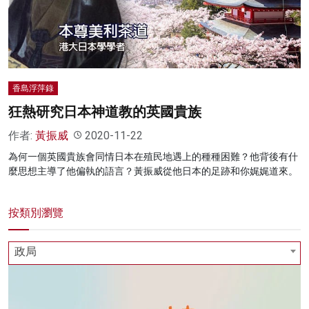
名家榜
灼見活動
關於我們
香島浮萍錄
狂熱研究日本神道教的英國貴族
作者:
黃振威
2020-11-22
為何一個英國貴族會同情日本在殖民地遇上的種種困難？他背後有什
麼思想主導了他偏執的語言？黃振威從他日本的足跡和你娓娓道來。
按類別瀏覽
政局