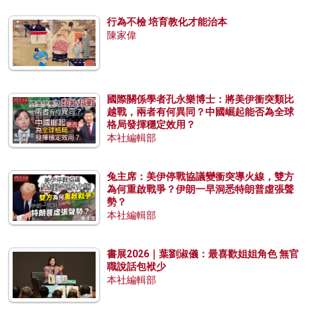
行為不檢 培育教化才能治本
陳家偉
國際關係學者孔永樂博士：將美伊衝突類比
越戰，兩者有何異同？中國崛起能否為全球
格局發揮穩定效用？
本社編輯部
兔主席：美伊停戰協議變衝突導火線，雙方
為何重啟戰爭？伊朗一早洞悉特朗普虛張聲
勢？
本社編輯部
書展2026｜葉劉淑儀：最喜歡姐姐角色 無官
職說話包袱少
本社編輯部