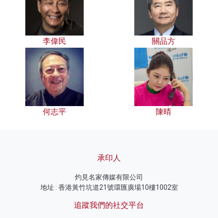
李偉民
關品方
何志平
陳晴
承印人
灼見名家傳媒有限公司
地址 : 香港黃竹坑道21號環匯廣場10樓1002室
追蹤我們的社交平台