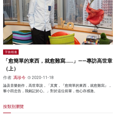
字旅相逢
「愈簡單的東西，就愈難寫……」——專訪高世章
（上）
作者:
馮珍今
2020-11-18
論及音樂創作，高世章說，「其實，『愈簡單的東西，就愈難寫』，
黎小田忠告，我銘記於心。」對於這位前輩，他心存感激。
按類別瀏覽