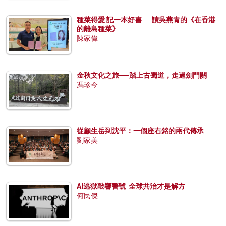
種菜得愛 記一本好書──讀吳燕青的《在香港
的離島種菜》
陳家偉
金秋文化之旅──踏上古蜀道，走過劍門關
馮珍今
從顧生岳到沈平：一個座右銘的兩代傳承
劉家美
AI逃獄敲響警號 全球共治才是解方
何民傑