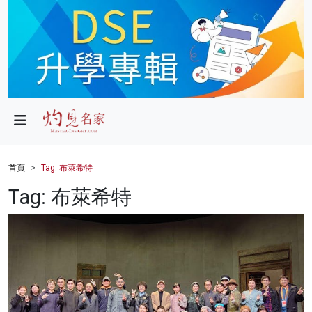
政局
教育
文化
財經
首頁
Tag: 布萊希特
生活
Tag: 布萊希特
健康
商業
科技
影片