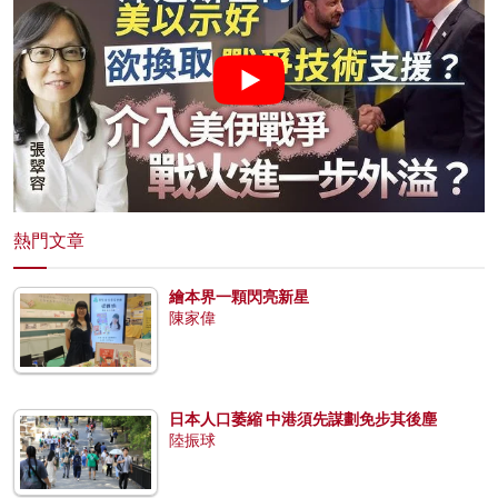
熱門文章
繪本界一顆閃亮新星
陳家偉
日本人口萎縮 中港須先謀劃免步其後塵
陸振球