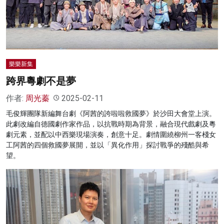
名家榜
灼見活動
關於我們
樂樂新集
跨界粵劇不是夢
作者:
周光蓁
2025-02-11
毛俊輝團隊新編舞台劇《阿茜的誇啦啦救國夢》於沙田大會堂上演。
此劇改編自德國劇作家作品，以抗戰時期為背景，融合現代戲劇及粵
劇元素，並配以中西樂現場演奏，創意十足。劇情圍繞柳州一客棧女
工阿茜的四個救國夢展開，並以「異化作用」探討戰爭的殘酷與希
望。