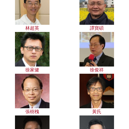
林超英
譚寶碩
徐家健
徐俊祥
張樹槐
黃氏