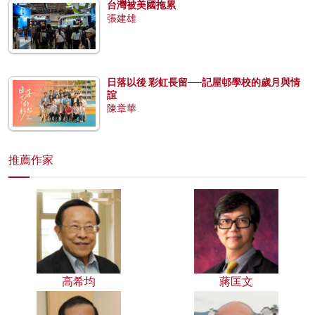
台灣被美國拖累
張建雄
日落以後 彩虹長留──記屋邨學校的歲月與情
誼
陳章華
推薦作家
高希均
蔣匡文