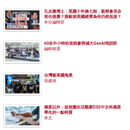
孔永樂博士：英國十年換七相，新揆會否步
前任後塵？脫歐後英國經濟為何仍然低迷？
本社編輯部
60名中小特幼老師參與城大GenAI培訓班
編輯精選
台灣被美國拖累
張建雄
摘星以外：從校園生活觀察DSE中文科摘星
學生的一點特質
來文