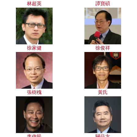
林超英
譚寶碩
徐家健
徐俊祥
張樹槐
黃氏
李偉民
關品方