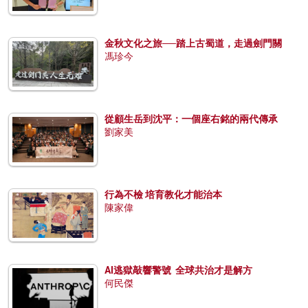
金秋文化之旅──踏上古蜀道，走過劍門關
馮珍今
從顧生岳到沈平：一個座右銘的兩代傳承
劉家美
行為不檢 培育教化才能治本
陳家偉
AI逃獄敲響警號 全球共治才是解方
何民傑