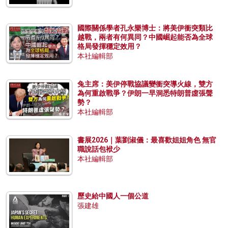
國際關係學者孔永樂博士：將美伊衝突類比
越戰，兩者有何異同？中國崛起能否為全球
格局發揮穩定效用？
本社編輯部
兔主席：美伊停戰協議變衝突導火線，雙方
為何重啟戰爭？伊朗一早洞悉特朗普虛張聲
勢？
本社編輯部
書展2026｜葉劉淑儀：最喜歡姐姐角色 無官
職說話包袱少
本社編輯部
歷史給中國人一個公道
張建雄