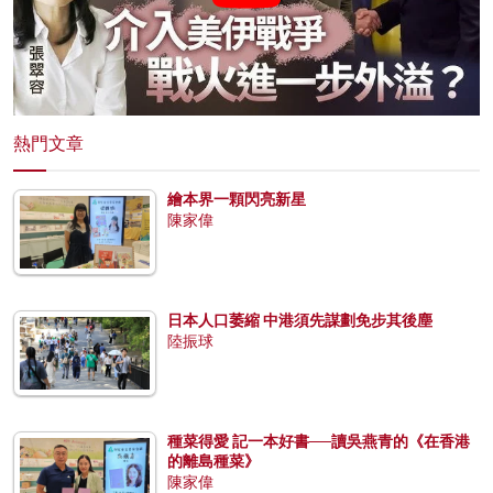
熱門文章
繪本界一顆閃亮新星
陳家偉
日本人口萎縮 中港須先謀劃免步其後塵
陸振球
種菜得愛 記一本好書──讀吳燕青的《在香港
的離島種菜》
陳家偉