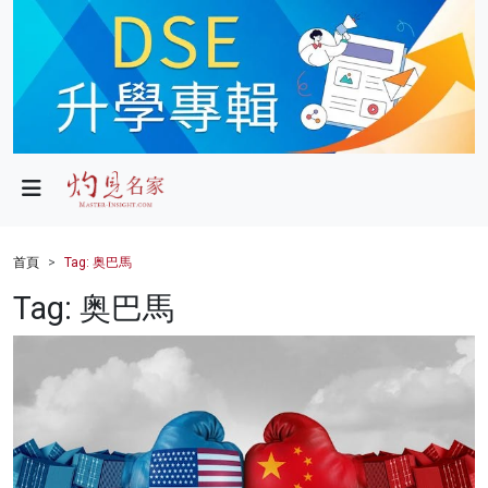
政局
教育
文化
財經
首頁
Tag: 奥巴馬
生活
Tag: 奥巴馬
健康
商業
科技
影片