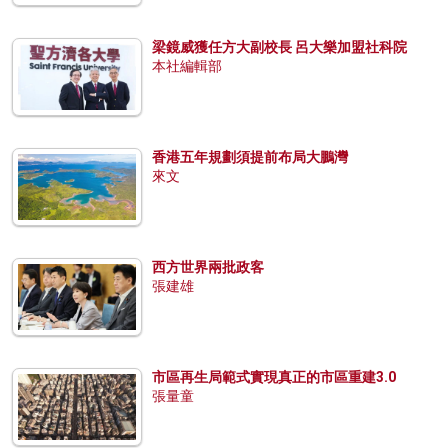
梁鏡威獲任方大副校長 呂大樂加盟社科院
本社編輯部
香港五年規劃須提前布局大鵬灣
來文
西方世界兩批政客
張建雄
市區再生局範式實現真正的市區重建3.0
張量童