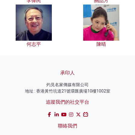
李偉民
關品方
何志平
陳晴
承印人
灼見名家傳媒有限公司
地址 : 香港黃竹坑道21號環匯廣場10樓1002室
追蹤我們的社交平台
聯絡我們