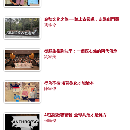
金秋文化之旅──踏上古蜀道，走過劍門關
馮珍今
從顧生岳到沈平：一個座右銘的兩代傳承
劉家美
行為不檢 培育教化才能治本
陳家偉
AI逃獄敲響警號 全球共治才是解方
何民傑