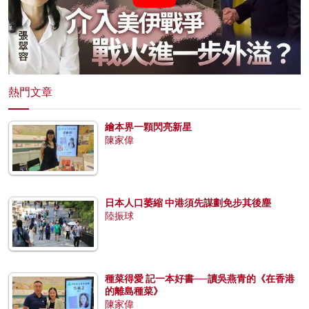
熱門文章
繪本界一顆閃亮新星
陳家偉
日本人口萎縮 中港須先謀劃免步其後塵
陸振球
種菜得愛 記一本好書──讀吳燕青的《在香港
的離島種菜》
陳家偉