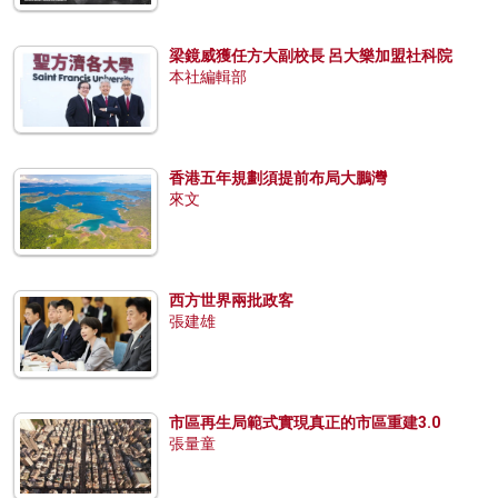
梁鏡威獲任方大副校長 呂大樂加盟社科院
本社編輯部
香港五年規劃須提前布局大鵬灣
來文
西方世界兩批政客
張建雄
市區再生局範式實現真正的市區重建3.0
張量童