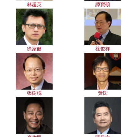
林超英
譚寶碩
徐家健
徐俊祥
張樹槐
黃氏