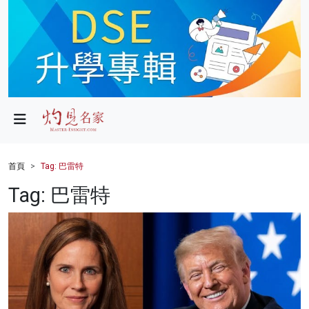
政局
教育
文化
財經
首頁
Tag: 巴雷特
生活
Tag: 巴雷特
健康
商業
科技
影片