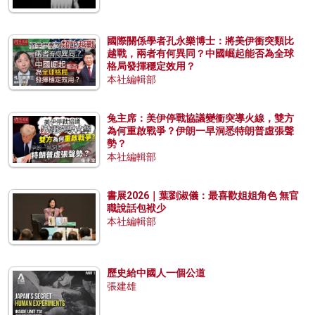
國際關係學者孔永樂博士：將美伊衝突類比
越戰，兩者有何異同？中國崛起能否為全球
格局發揮穩定效用？
本社編輯部
兔主席：美伊停戰協議變衝突導火線，雙方
為何重啟戰爭？伊朗一早洞悉特朗普虛張聲
勢？
本社編輯部
書展2026｜葉劉淑儀：最喜歡姐姐角色 無官
職說話包袱少
本社編輯部
歷史給中國人一個公道
張建雄