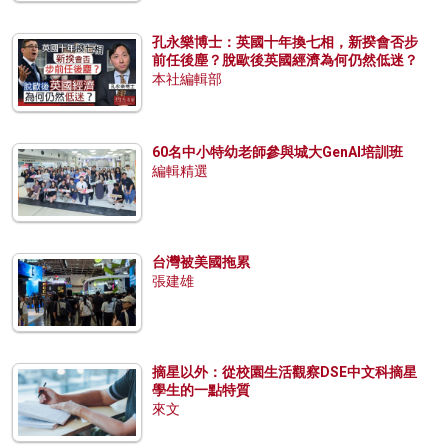
孔永樂博士：英國十年換七相，新揆會否步
前任後塵？脫歐後英國經濟為何仍然低迷？
本社編輯部
60名中小特幼老師參與城大GenAI培訓班
編輯精選
台灣被美國拖累
張建雄
摘星以外：從校園生活觀察DSE中文科摘星
學生的一點特質
來文