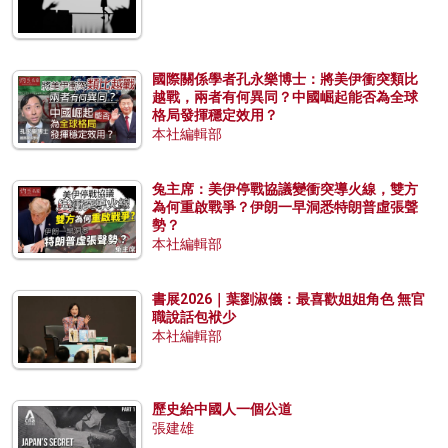
國際關係學者孔永樂博士：將美伊衝突類比
越戰，兩者有何異同？中國崛起能否為全球
格局發揮穩定效用？
本社編輯部
兔主席：美伊停戰協議變衝突導火線，雙方
為何重啟戰爭？伊朗一早洞悉特朗普虛張聲
勢？
本社編輯部
書展2026｜葉劉淑儀：最喜歡姐姐角色 無官
職說話包袱少
本社編輯部
歷史給中國人一個公道
張建雄