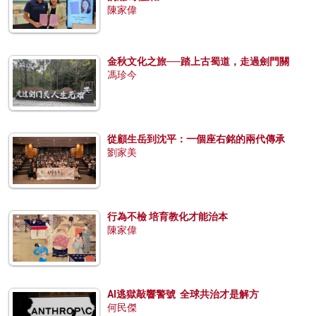
陳家偉
金秋文化之旅──踏上古蜀道，走過劍門關
馮珍今
從顧生岳到沈平：一個座右銘的兩代傳承
劉家美
行為不檢 培育教化才能治本
陳家偉
AI逃獄敲響警號 全球共治才是解方
何民傑