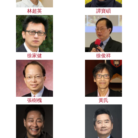
林超英
譚寶碩
徐家健
徐俊祥
張樹槐
黃氏