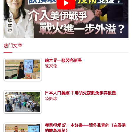
熱門文章
繪本界一顆閃亮新星
陳家偉
日本人口萎縮 中港須先謀劃免步其後塵
陸振球
種菜得愛 記一本好書──讀吳燕青的《在香港
的離島種菜》