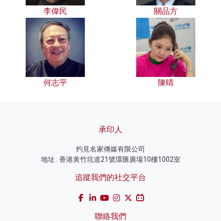
李偉民
關品方
何志平
陳晴
承印人
灼見名家傳媒有限公司
地址 : 香港黃竹坑道21號環匯廣場10樓1002室
追蹤我們的社交平台
聯絡我們