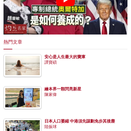
熱門文章
安心是人生最大的寶庫
譚寶碩
繪本界一顆閃亮新星
陳家偉
日本人口萎縮 中港須先謀劃免步其後塵
陸振球