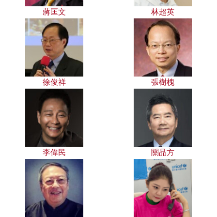
蔣匡文
林超英
徐俊祥
張樹槐
李偉民
關品方