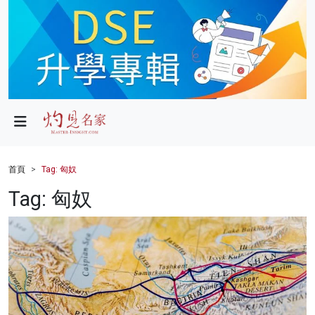
政局
教育
文化
財經
首頁
Tag: 匈奴
生活
Tag: 匈奴
健康
商業
科技
影片