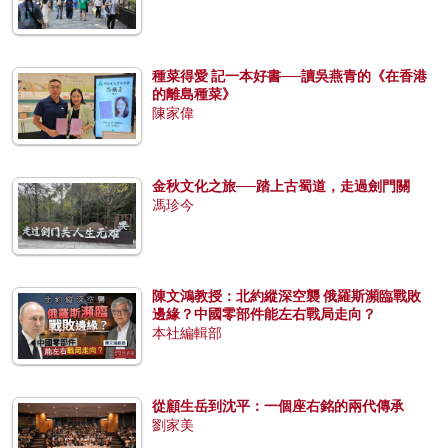
種菜得愛 記一本好書──讀吳燕青的《在香港
的離島種菜》
陳家偉
金秋文化之旅──踏上古蜀道，走過劍門關
馮珍今
陳文鴻教授：北約縱深空襲 俄羅斯瀕臨戰敗
邊緣？中國零部件能左右戰局走向？
本社編輯部
從顧生岳到沈平：一個座右銘的兩代傳承
劉家美