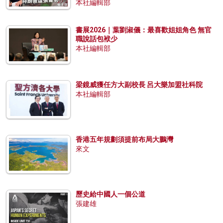
本社編輯部
書展2026｜葉劉淑儀：最喜歡姐姐角色 無官
職說話包袱少
本社編輯部
梁鏡威獲任方大副校長 呂大樂加盟社科院
本社編輯部
香港五年規劃須提前布局大鵬灣
來文
歷史給中國人一個公道
張建雄