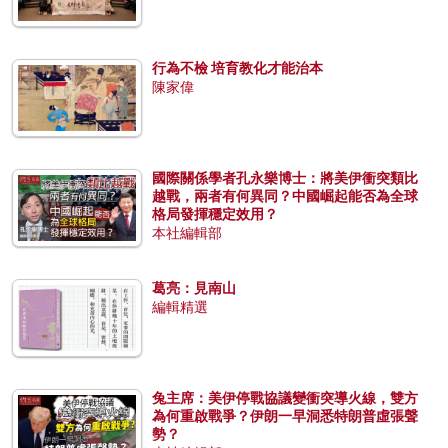
行為不檢 培育教化才能治本
陳家偉
國際關係學者孔永樂博士：將美伊衝突類比
越戰，兩者有何異同？中國崛起能否為全球
格局發揮穩定效用？
本社編輯部
葛亮：見南山
編輯精選
兔主席：美伊停戰協議變衝突導火線，雙方
為何重啟戰爭？伊朗一早洞悉特朗普虛張聲
勢？