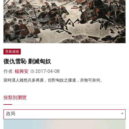
意氣揚揚
復仇雪恥 剿滅匈奴
作者:
楊興安
2017-04-08
當時漢人雖然兵多將廣，但對匈奴之擾邊，亦無可奈何。
按類別瀏覽
政局