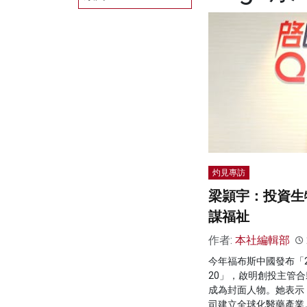
灼見專訪
梁頴宇：投資生
謀福祉
作者:
本社編輯部
今年福布斯中國發布「2
20」，啟明創投主管
成為封面人物。她表示
司建立全球化醫藥產業