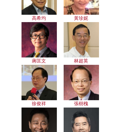
高希均
黃珍妮
蔣匡文
林超英
徐俊祥
張樹槐