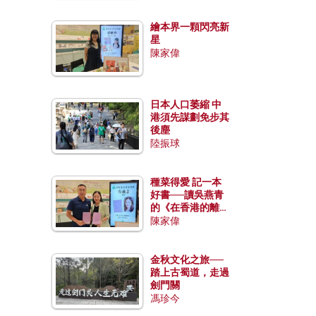
繪本界一顆閃亮新
星
陳家偉
日本人口萎縮 中
港須先謀劃免步其
後塵
陸振球
種菜得愛 記一本
好書──讀吳燕青
的《在香港的離島
種菜》
陳家偉
金秋文化之旅──
踏上古蜀道，走過
劍門關
馮珍今