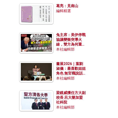
發揮穩定效用？
葛亮：見南山
編輯精選
兔主席：美伊停戰
協議變衝突導火
線，雙方為何重啟
戰爭？伊朗一早洞
本社編輯部
悉特朗普虛張聲
勢？
書展2026｜葉劉
淑儀：最喜歡姐姐
角色 無官職說話
包袱少
本社編輯部
梁鏡威獲任方大副
校長 呂大樂加盟
社科院
本社編輯部