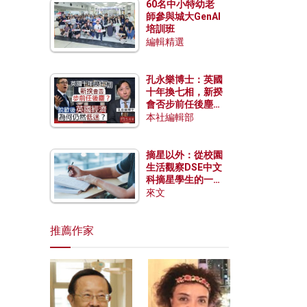
60名中小特幼老
師參與城大GenAI
培訓班
編輯精選
孔永樂博士：英國
十年換七相，新揆
會否步前任後塵？
脫歐後英國經濟為
本社編輯部
何仍然低迷？
摘星以外：從校園
生活觀察DSE中文
科摘星學生的一點
特質
來文
推薦作家