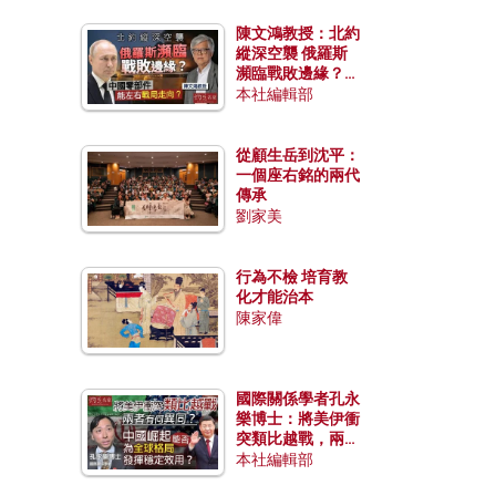
陳文鴻教授：北約
縱深空襲 俄羅斯
瀕臨戰敗邊緣？中
國零部件能左右戰
本社編輯部
局走向？
從顧生岳到沈平：
一個座右銘的兩代
傳承
劉家美
行為不檢 培育教
化才能治本
陳家偉
國際關係學者孔永
樂博士：將美伊衝
突類比越戰，兩者
有何異同？中國崛
本社編輯部
起能否為全球格局