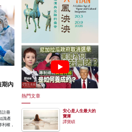
短期內
熱門文章
安心是人生最大的
苗註冊
寶庫
知識產
譚寶碩
專利權，