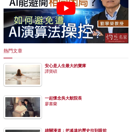
熱門文章
安心是人生最大的寶庫
譚寶碩
一起懷念吳大猷院長
廖書蘭
雄關漫道：把遙遠的歷史拉到眼前