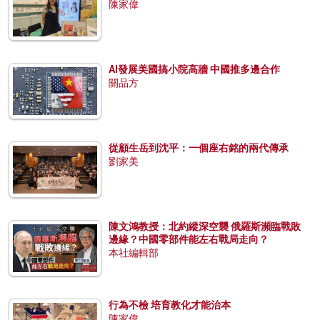
陳家偉
AI發展美國搞小院高牆 中國推多邊合作
關品方
從顧生岳到沈平：一個座右銘的兩代傳承
劉家美
陳文鴻教授：北約縱深空襲 俄羅斯瀕臨戰敗
邊緣？中國零部件能左右戰局走向？
本社編輯部
行為不檢 培育教化才能治本
陳家偉