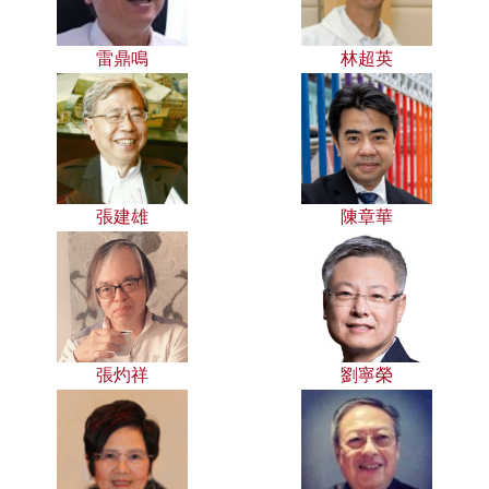
雷鼎鳴
林超英
張建雄
陳章華
張灼祥
劉寧榮