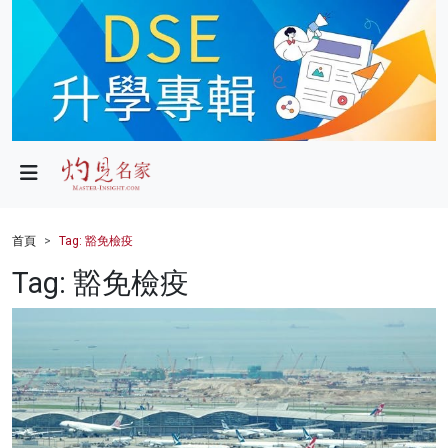
政局
教育
文化
財經
首頁
Tag: 豁免檢疫
生活
Tag: 豁免檢疫
健康
商業
科技
影片