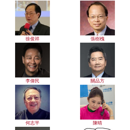
徐俊祥
張樹槐
李偉民
關品方
何志平
陳晴