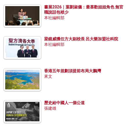
書展2026｜葉劉淑儀：最喜歡姐姐角色 無官
職說話包袱少
本社編輯部
梁鏡威獲任方大副校長 呂大樂加盟社科院
本社編輯部
香港五年規劃須提前布局大鵬灣
來文
歷史給中國人一個公道
張建雄