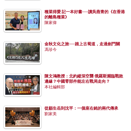
種菜得愛 記一本好書──讀吳燕青的《在香港
的離島種菜》
陳家偉
金秋文化之旅──踏上古蜀道，走過劍門關
馮珍今
陳文鴻教授：北約縱深空襲 俄羅斯瀕臨戰敗
邊緣？中國零部件能左右戰局走向？
本社編輯部
從顧生岳到沈平：一個座右銘的兩代傳承
劉家美