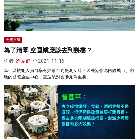
名家榜
灼見活動
關於我們
免費早餐
為了清零 空運業應該去到幾盡？
作者:
徐家健
2021-11-16
為什麼機組人員可享有與眾不同檢測安排？因香港作為國際城市、內
地的國際金融中心，空運業對香港尤為重要。