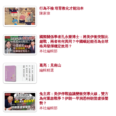
行為不檢 培育教化才能治本
陳家偉
國際關係學者孔永樂博士：將美伊衝突類比
越戰，兩者有何異同？中國崛起能否為全球
格局發揮穩定效用？
本社編輯部
葛亮：見南山
編輯精選
兔主席：美伊停戰協議變衝突導火線，雙方
為何重啟戰爭？伊朗一早洞悉特朗普虛張聲
勢？
本社編輯部