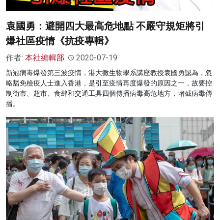
袁國勇：避開四大最高危地點 不嚴守規矩將引
爆社區疫情《抗疫專輯》
作者:
本社編輯部
2020-07-19
新冠病毒爆發第三波疫情，港大微生物學系講座教授袁國勇認為，忽
略豁免檢疫人士進入香港，是引至疫情再度爆發的原因之一，故要控
制街市、超市、食肆和交通工具四個傳播病毒高危地方，堵截病毒傳
播。