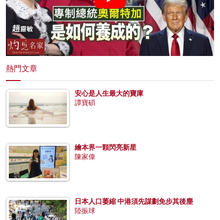
熱門文章
安心是人生最大的寶庫
譚寶碩
繪本界一顆閃亮新星
陳家偉
日本人口萎縮 中港須先謀劃免步其後塵
陸振球