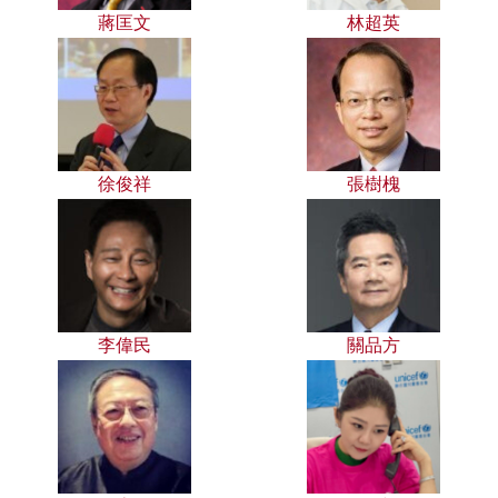
蔣匡文
林超英
徐俊祥
張樹槐
李偉民
關品方