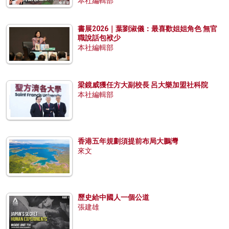
本社編輯部
書展2026｜葉劉淑儀：最喜歡姐姐角色 無官
職說話包袱少
本社編輯部
梁鏡威獲任方大副校長 呂大樂加盟社科院
本社編輯部
香港五年規劃須提前布局大鵬灣
來文
歷史給中國人一個公道
張建雄