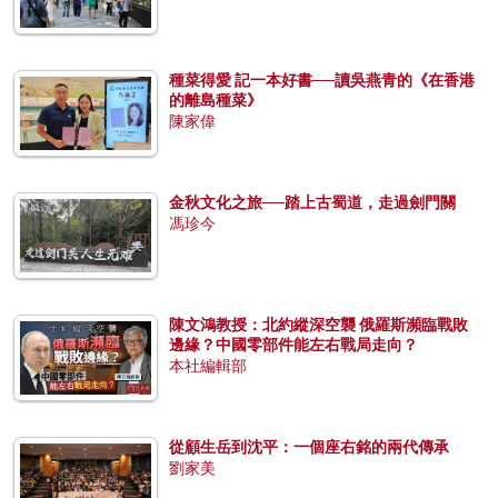
種菜得愛 記一本好書──讀吳燕青的《在香港
的離島種菜》
陳家偉
金秋文化之旅──踏上古蜀道，走過劍門關
馮珍今
陳文鴻教授：北約縱深空襲 俄羅斯瀕臨戰敗
邊緣？中國零部件能左右戰局走向？
本社編輯部
從顧生岳到沈平：一個座右銘的兩代傳承
劉家美