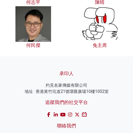
何志平
陳晴
何民傑
兔主席
承印人
灼見名家傳媒有限公司
地址 : 香港黃竹坑道21號環匯廣場10樓1002室
追蹤我們的社交平台
聯絡我們