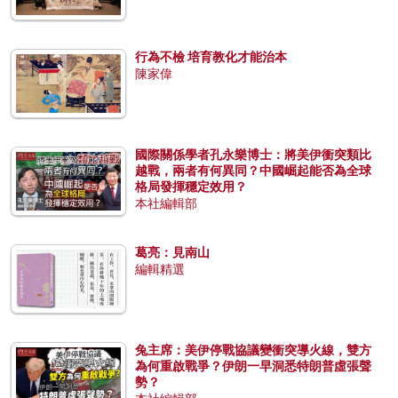
行為不檢 培育教化才能治本
陳家偉
國際關係學者孔永樂博士：將美伊衝突類比
越戰，兩者有何異同？中國崛起能否為全球
格局發揮穩定效用？
本社編輯部
葛亮：見南山
編輯精選
兔主席：美伊停戰協議變衝突導火線，雙方
為何重啟戰爭？伊朗一早洞悉特朗普虛張聲
勢？