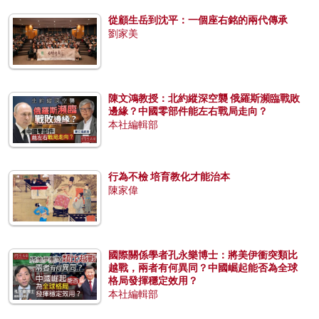
從顧生岳到沈平：一個座右銘的兩代傳承
劉家美
陳文鴻教授：北約縱深空襲 俄羅斯瀕臨戰敗
邊緣？中國零部件能左右戰局走向？
本社編輯部
行為不檢 培育教化才能治本
陳家偉
國際關係學者孔永樂博士：將美伊衝突類比
越戰，兩者有何異同？中國崛起能否為全球
格局發揮穩定效用？
本社編輯部