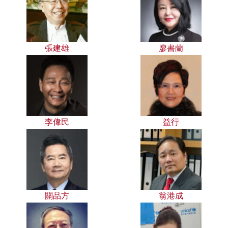
張建雄
廖書蘭
李偉民
益行
關品方
翁港成