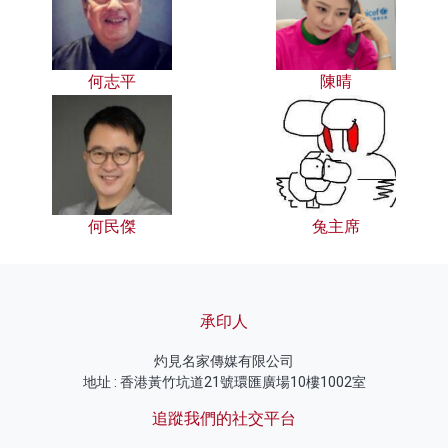
何志平
陳晴
何民傑
兔主席
承印人
灼見名家傳媒有限公司
地址 : 香港黃竹坑道21號環匯廣場10樓1002室
追蹤我們的社交平台