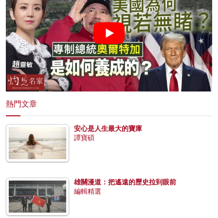
熱門文章
安心是人生最大的寶庫
譚寶碩
雄關漫道：把遙遠的歷史拉到眼前
編輯精選