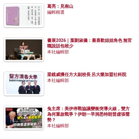
葛亮：見南山
編輯精選
書展2026｜葉劉淑儀：最喜歡姐姐角色 無官
職說話包袱少
本社編輯部
梁鏡威獲任方大副校長 呂大樂加盟社科院
本社編輯部
兔主席：美伊停戰協議變衝突導火線，雙方
為何重啟戰爭？伊朗一早洞悉特朗普虛張聲
勢？
本社編輯部