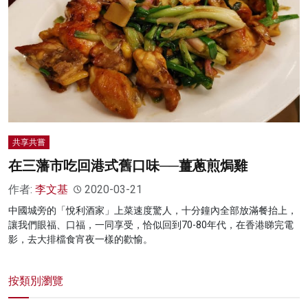
名家榜
灼見活動
關於我們
共享共嘗
在三藩市吃回港式舊口味──薑蔥煎焗雞
作者:
李文基
2020-03-21
中國城旁的「悅利酒家」上菜速度驚人，十分鐘內全部放滿餐抬上，
讓我們眼福、口福，一同享受，恰似回到70-80年代，在香港睇完電
影，去大排檔食宵夜一樣的歡愉。
按類別瀏覽