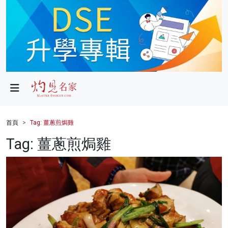
政局
教育
文化
財經
首頁
Tag: 薑蔥煎焗雞
生活
Tag: 薑蔥煎焗雞
健康
商業
科技
影片