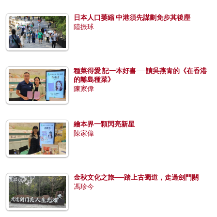
日本人口萎縮 中港須先謀劃免步其後塵
陸振球
種菜得愛 記一本好書──讀吳燕青的《在香港
的離島種菜》
陳家偉
繪本界一顆閃亮新星
陳家偉
金秋文化之旅──踏上古蜀道，走過劍門關
馮珍今