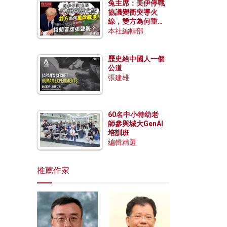
兔主席：美伊停戰
協議變衝突導火
線，雙方為何重啟
戰爭？伊朗一早洞
本社編輯部
悉特朗普虛張聲
勢？
歷史給中國人一個
公道
張建雄
60名中小特幼老
師參與城大GenAI
培訓班
編輯精選
推薦作家