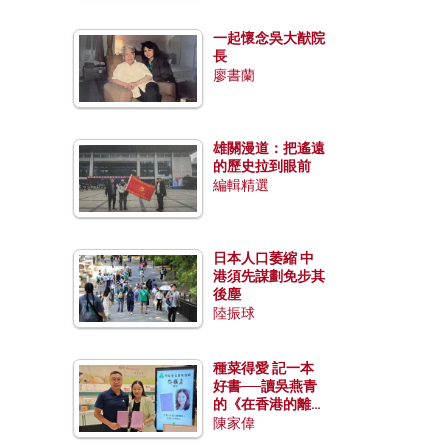
一起懷念吳大猷院
長
廖書蘭
雄關漫道：把遙遠
的歷史拉到眼前
編輯精選
日本人口萎縮 中
港須先謀劃免步其
後塵
陸振球
種菜得愛 記一本
好書──讀吳燕青
的《在香港的離島
種菜》
陳家偉