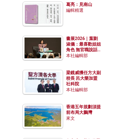
葛亮：見南山
編輯精選
書展2026｜葉劉
淑儀：最喜歡姐姐
角色 無官職說話
包袱少
本社編輯部
梁鏡威獲任方大副
校長 呂大樂加盟
社科院
本社編輯部
香港五年規劃須提
前布局大鵬灣
來文