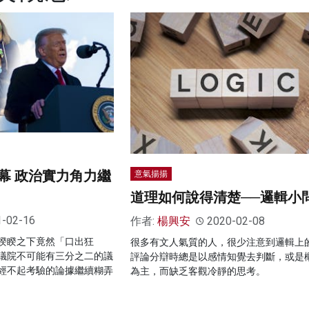
幕 政治實力角力繼
意氣揚揚
道理如何說得清楚──邏輯小
1-02-16
作者:
楊興安
2020-02-08
睽睽之下竟然「口出狂
很多有文人氣質的人，很少注意到邏輯上
議院不可能有三分之二的議
評論分辯時總是以感情知覺去判斷，或是
經不起考驗的論據繼續糊弄
為主，而缺乏客觀冷靜的思考。