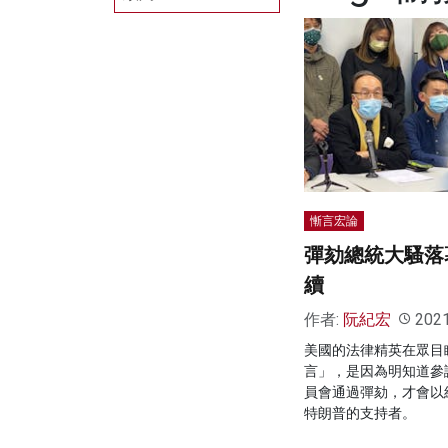
慚言宏論
彈劾總統大騷落
續
作者:
阮紀宏
202
美國的法律精英在眾目
言」，是因為明知道參
員會通過彈劾，才會以
特朗普的支持者。