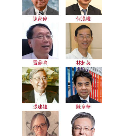
陳家偉
何漢權
雷鼎鳴
林超英
張建雄
陳章華