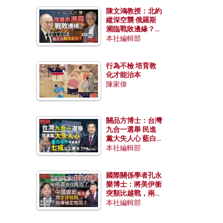
陳文鴻教授：北約
縱深空襲 俄羅斯
瀕臨戰敗邊緣？中
國零部件能左右戰
本社編輯部
局走向？
行為不檢 培育教
化才能治本
陳家偉
關品方博士：台灣
九合一選舉 民進
黨大失人心 藍白
合作有望拿下七成
本社編輯部
以上縣市？
國際關係學者孔永
樂博士：將美伊衝
突類比越戰，兩者
有何異同？中國崛
本社編輯部
起能否為全球格局
發揮穩定效用？