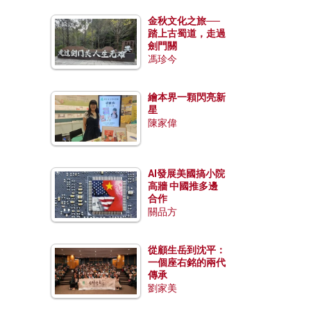
金秋文化之旅──
踏上古蜀道，走過
劍門關
馮珍今
繪本界一顆閃亮新
星
陳家偉
AI發展美國搞小院
高牆 中國推多邊
合作
關品方
從顧生岳到沈平：
一個座右銘的兩代
傳承
劉家美