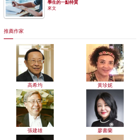
學生的一點特質
來文
推薦作家
高希均
黃珍妮
張建雄
廖書蘭