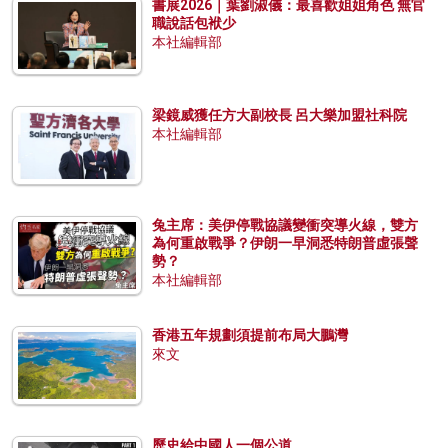
書展2026｜葉劉淑儀：最喜歡姐姐角色 無官
職說話包袱少
本社編輯部
梁鏡威獲任方大副校長 呂大樂加盟社科院
本社編輯部
兔主席：美伊停戰協議變衝突導火線，雙方
為何重啟戰爭？伊朗一早洞悉特朗普虛張聲
勢？
本社編輯部
香港五年規劃須提前布局大鵬灣
來文
歷史給中國人一個公道