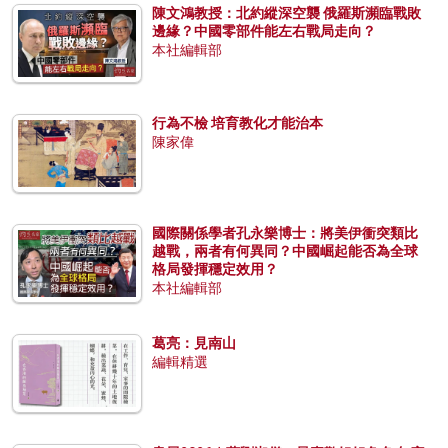
陳文鴻教授：北約縱深空襲 俄羅斯瀕臨戰敗
邊緣？中國零部件能左右戰局走向？
本社編輯部
行為不檢 培育教化才能治本
陳家偉
國際關係學者孔永樂博士：將美伊衝突類比
越戰，兩者有何異同？中國崛起能否為全球
格局發揮穩定效用？
本社編輯部
葛亮：見南山
編輯精選