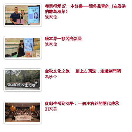
種菜得愛 記一本好書──讀吳燕青的《在香港
的離島種菜》
陳家偉
繪本界一顆閃亮新星
陳家偉
金秋文化之旅──踏上古蜀道，走過劍門關
馮珍今
從顧生岳到沈平：一個座右銘的兩代傳承
劉家美