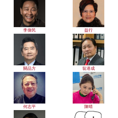
李偉民
益行
關品方
翁港成
何志平
陳晴