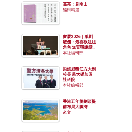
葛亮：見南山
編輯精選
書展2026｜葉劉
淑儀：最喜歡姐姐
角色 無官職說話
包袱少
本社編輯部
梁鏡威獲任方大副
校長 呂大樂加盟
社科院
本社編輯部
香港五年規劃須提
前布局大鵬灣
來文