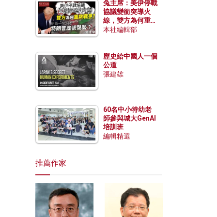
兔主席：美伊停戰
協議變衝突導火
線，雙方為何重啟
戰爭？伊朗一早洞
本社編輯部
悉特朗普虛張聲
勢？
歷史給中國人一個
公道
張建雄
60名中小特幼老
師參與城大GenAI
培訓班
編輯精選
推薦作家