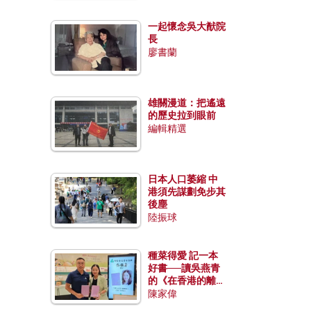
一起懷念吳大猷院
長
廖書蘭
雄關漫道：把遙遠
的歷史拉到眼前
編輯精選
日本人口萎縮 中
港須先謀劃免步其
後塵
陸振球
種菜得愛 記一本
好書──讀吳燕青
的《在香港的離島
種菜》
陳家偉