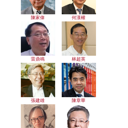
陳家偉
何漢權
雷鼎鳴
林超英
張建雄
陳章華