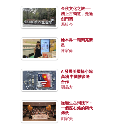
金秋文化之旅──
踏上古蜀道，走過
劍門關
馮珍今
繪本界一顆閃亮新
星
陳家偉
AI發展美國搞小院
高牆 中國推多邊
合作
關品方
從顧生岳到沈平：
一個座右銘的兩代
傳承
劉家美