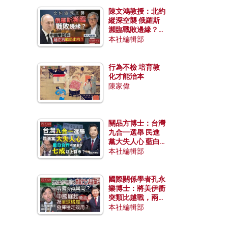
陳文鴻教授：北約
縱深空襲 俄羅斯
瀕臨戰敗邊緣？中
國零部件能左右戰
本社編輯部
局走向？
行為不檢 培育教
化才能治本
陳家偉
關品方博士：台灣
九合一選舉 民進
黨大失人心 藍白
合作有望拿下七成
本社編輯部
以上縣市？
國際關係學者孔永
樂博士：將美伊衝
突類比越戰，兩者
有何異同？中國崛
本社編輯部
起能否為全球格局
發揮穩定效用？