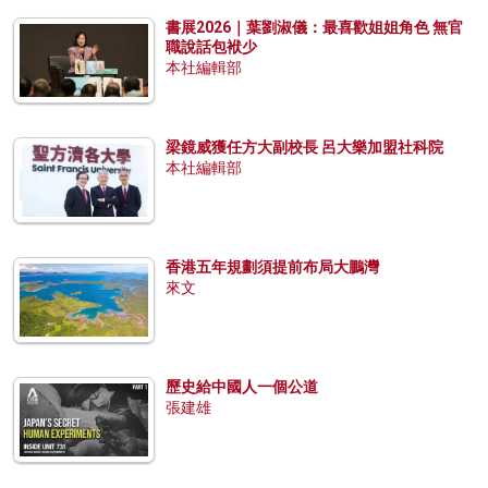
書展2026｜葉劉淑儀：最喜歡姐姐角色 無官
職說話包袱少
本社編輯部
梁鏡威獲任方大副校長 呂大樂加盟社科院
本社編輯部
香港五年規劃須提前布局大鵬灣
來文
歷史給中國人一個公道
張建雄