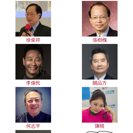
徐俊祥
張樹槐
李偉民
關品方
何志平
陳晴