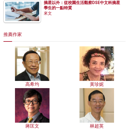
摘星以外：從校園生活觀察DSE中文科摘星
學生的一點特質
來文
推薦作家
高希均
黃珍妮
蔣匡文
林超英