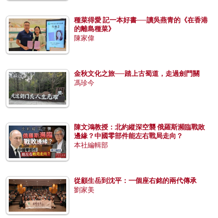
種菜得愛 記一本好書──讀吳燕青的《在香港
的離島種菜》
陳家偉
金秋文化之旅──踏上古蜀道，走過劍門關
馮珍今
陳文鴻教授：北約縱深空襲 俄羅斯瀕臨戰敗
邊緣？中國零部件能左右戰局走向？
本社編輯部
從顧生岳到沈平：一個座右銘的兩代傳承
劉家美