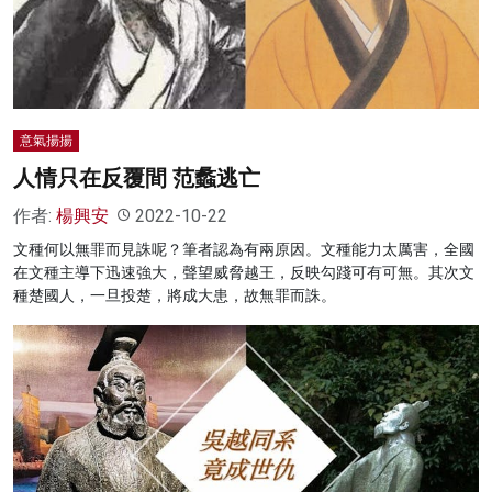
名家榜
灼見活動
關於我們
意氣揚揚
人情只在反覆間 范蠡逃亡
作者:
楊興安
2022-10-22
文種何以無罪而見誅呢？筆者認為有兩原因。文種能力太厲害，全國
在文種主導下迅速強大，聲望威脅越王，反映勾踐可有可無。其次文
種楚國人，一旦投楚，將成大患，故無罪而誅。