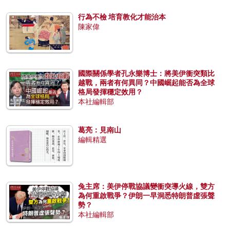
行為不檢 培育教化才能治本
陳家偉
國際關係學者孔永樂博士：將美伊衝突類比
越戰，兩者有何異同？中國崛起能否為全球
格局發揮穩定效用？
本社編輯部
葛亮：見南山
編輯精選
兔主席：美伊停戰協議變衝突導火線，雙方
為何重啟戰爭？伊朗一早洞悉特朗普虛張聲
勢？
本社編輯部