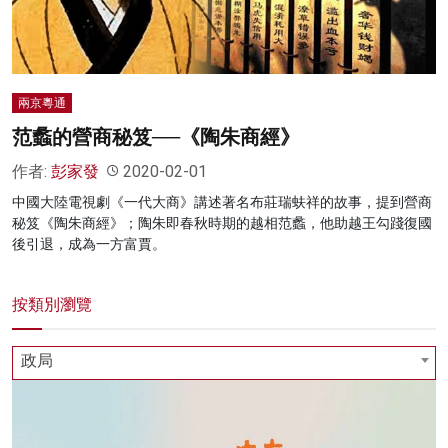
兩京粵通
范蠡的營商秘笈──《陶朱商經》
作者:
彭家發
2020-02-01
中國大陸電視劇《一代大商》講述著名布莊瑞蚨祥的故事，提到營商
秘笈《陶朱商經》；陶朱即春秋時期的越相范蠡，他助越王勾踐復國
後引退，成為一方富賈。
按類別瀏覽
政局