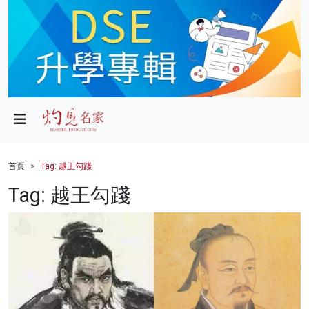
政局
教育
文化
財經
首頁
Tag: 越王勾踐
生活
Tag: 越王勾踐
健康
商業
科技
影片