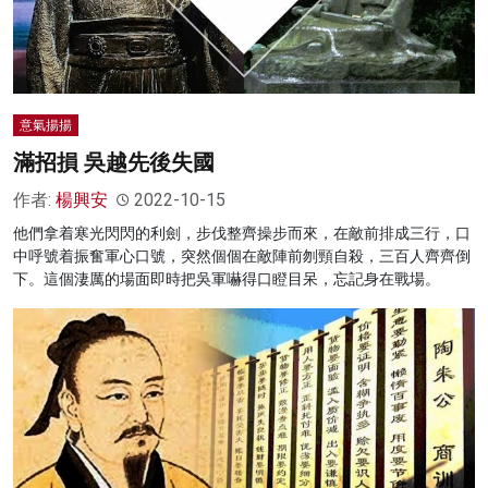
意氣揚揚
滿招損 吳越先後失國
作者:
楊興安
2022-10-15
他們拿着寒光閃閃的利劍，步伐整齊操步而來，在敵前排成三行，口
中呼號着振奮軍心口號，突然個個在敵陣前刎頸自殺，三百人齊齊倒
下。這個淒厲的場面即時把吳軍嚇得口瞪目呆，忘記身在戰場。