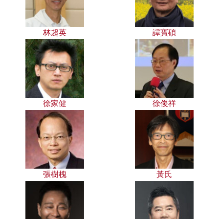
林超英
譚寶碩
徐家健
徐俊祥
張樹槐
黃氏