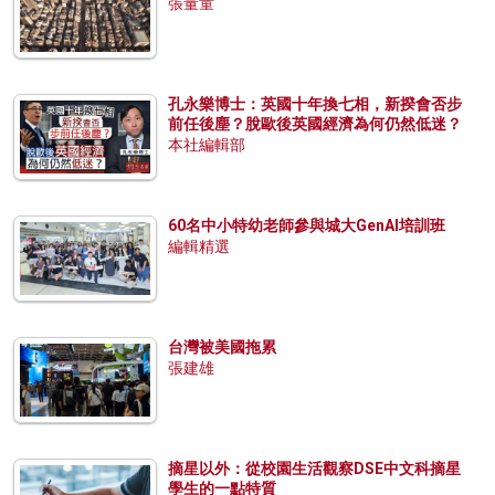
張量童
孔永樂博士：英國十年換七相，新揆會否步
前任後塵？脫歐後英國經濟為何仍然低迷？
本社編輯部
60名中小特幼老師參與城大GenAI培訓班
編輯精選
台灣被美國拖累
張建雄
摘星以外：從校園生活觀察DSE中文科摘星
學生的一點特質