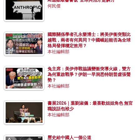
何民傑
國際關係學者孔永樂博士：將美伊衝突類比
越戰，兩者有何異同？中國崛起能否為全球
格局發揮穩定效用？
本社編輯部
兔主席：美伊停戰協議變衝突導火線，雙方
為何重啟戰爭？伊朗一早洞悉特朗普虛張聲
勢？
本社編輯部
書展2026｜葉劉淑儀：最喜歡姐姐角色 無官
職說話包袱少
本社編輯部
歷史給中國人一個公道