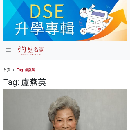
政局
教育
文化
財經
首頁
Tag: 盧燕英
生活
Tag: 盧燕英
健康
商業
科技
影片