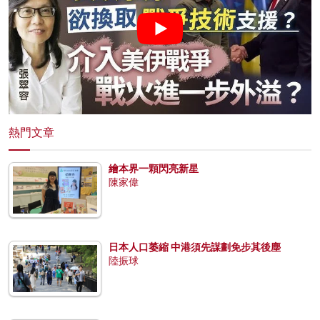
熱門文章
繪本界一顆閃亮新星
陳家偉
日本人口萎縮 中港須先謀劃免步其後塵
陸振球