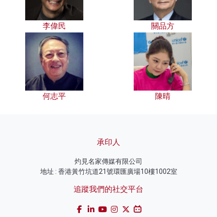
李偉民
關品方
何志平
陳晴
承印人
灼見名家傳媒有限公司
地址 : 香港黃竹坑道21號環匯廣場10樓1002室
追蹤我們的社交平台