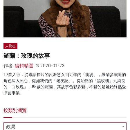
名家榜
灼見活動
關於我們
人物志
羅蘭：玫瑰的故事
作者:
編輯精選
2020-01-23
17歳入行，從粵語長片的反派惡女到近年的「龍婆」，羅蘭參演過的
角色深入民心，儼如我們的「老友記」。從冶艷的「黑玫瑰」到純良
的「白玫瑰」，85歲的羅蘭，其故事色彩多變，不變的是她始終熱愛
演藝事業。
按類別瀏覽
政局