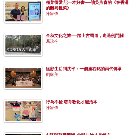
種菜得愛 記一本好書──讀吳燕青的《在香港
的離島種菜》
陳家偉
金秋文化之旅──踏上古蜀道，走過劍門關
馮珍今
從顧生岳到沈平：一個座右銘的兩代傳承
劉家美
行為不檢 培育教化才能治本
陳家偉
AI逃獄敲響警號 全球共治才是解方