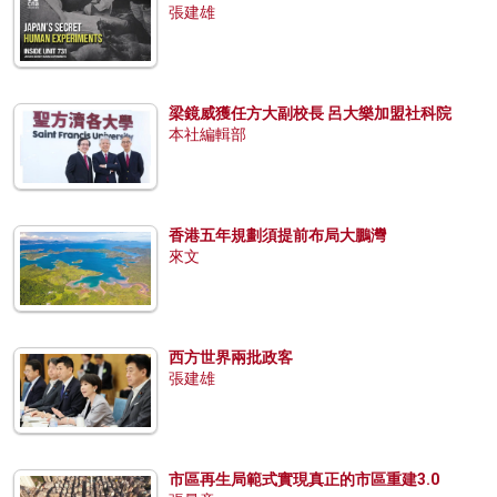
張建雄
梁鏡威獲任方大副校長 呂大樂加盟社科院
本社編輯部
香港五年規劃須提前布局大鵬灣
來文
西方世界兩批政客
張建雄
市區再生局範式實現真正的市區重建3.0