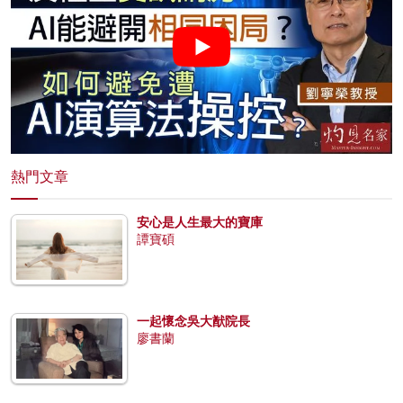
熱門文章
安心是人生最大的寶庫
譚寶碩
一起懷念吳大猷院長
廖書蘭