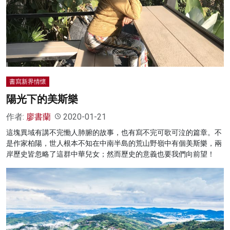
名家榜
灼見活動
關於我們
書寫新界情懷
陽光下的美斯樂
作者:
廖書蘭
2020-01-21
這塊異域有講不完慟人肺腑的故事，也有寫不完可歌可泣的篇章。不
是作家柏陽，世人根本不知在中南半島的荒山野嶺中有個美斯樂，兩
岸歷史皆忽略了這群中華兒女；然而歷史的意義也要我們向前望！