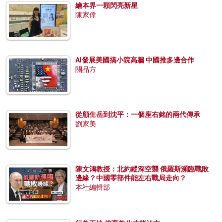
繪本界一顆閃亮新星
陳家偉
AI發展美國搞小院高牆 中國推多邊合作
關品方
從顧生岳到沈平：一個座右銘的兩代傳承
劉家美
陳文鴻教授：北約縱深空襲 俄羅斯瀕臨戰敗
邊緣？中國零部件能左右戰局走向？
本社編輯部