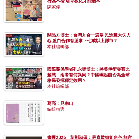
行為不檢 培育教化才能治本
陳家偉
關品方博士：台灣九合一選舉 民進黨大失人
心 藍白合作有望拿下七成以上縣市？
本社編輯部
國際關係學者孔永樂博士：將美伊衝突類比
越戰，兩者有何異同？中國崛起能否為全球
格局發揮穩定效用？
本社編輯部
葛亮：見南山
編輯精選
書展2026｜葉劉淑儀：最喜歡姐姐角色 無官