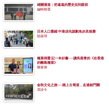
雄關漫道：把遙遠的歷史拉到眼前
編輯精選
日本人口萎縮 中港須先謀劃免步其後塵
陸振球
種菜得愛 記一本好書──讀吳燕青的《在香港
的離島種菜》
陳家偉
金秋文化之旅──踏上古蜀道，走過劍門關
馮珍今