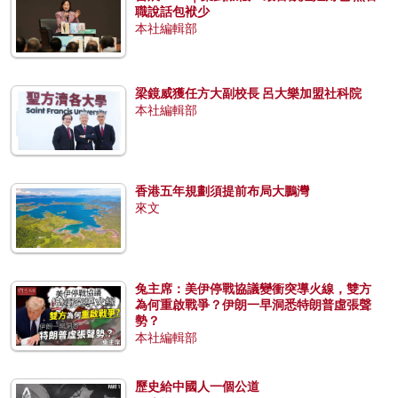
職說話包袱少
本社編輯部
梁鏡威獲任方大副校長 呂大樂加盟社科院
本社編輯部
香港五年規劃須提前布局大鵬灣
來文
兔主席：美伊停戰協議變衝突導火線，雙方
為何重啟戰爭？伊朗一早洞悉特朗普虛張聲
勢？
本社編輯部
歷史給中國人一個公道