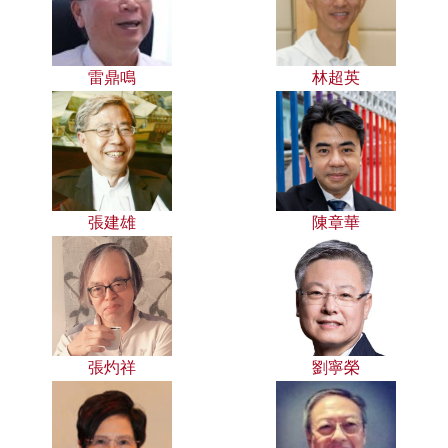
雷鼎鳴
林超英
張建雄
陳章華
張灼祥
劉寧榮