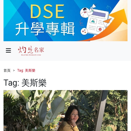
政局
教育
文化
財經
首頁
Tag: 美斯樂
生活
Tag: 美斯樂
健康
商業
科技
影片