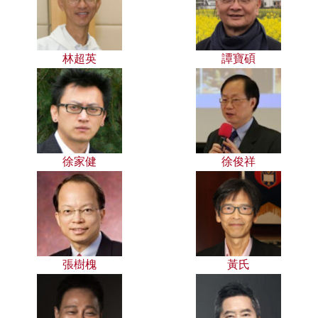
林超英
譚寶碩
徐家健
徐俊祥
張樹槐
黃氏