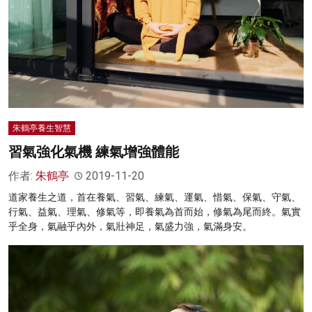
朱鶴亭養生智慧
習氣強化氣機 練氣增強體能
作者:
朱鶴亭
2019-11-20
道家養生之道，首在養氣、習氣、練氣、運氣、惜氣、保氣、守氣、
行氣、益氣、理氣、修氣等，即養氣為首而始，修氣為尾而終。氣實
乎全身，氣融乎內外，氣壯神足，氣盛力強，氣滿身安。