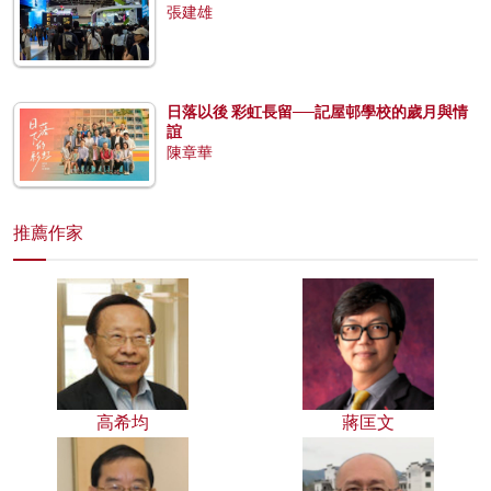
張建雄
日落以後 彩虹長留──記屋邨學校的歲月與情
誼
陳章華
推薦作家
高希均
蔣匡文