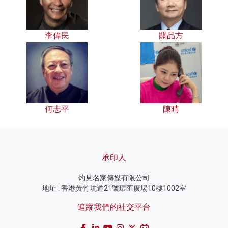
李偉民
關品方
何志平
陳晴
承印人
灼見名家傳媒有限公司
地址 : 香港黃竹坑道21號環匯廣場10樓1002室
追蹤我們的社交平台