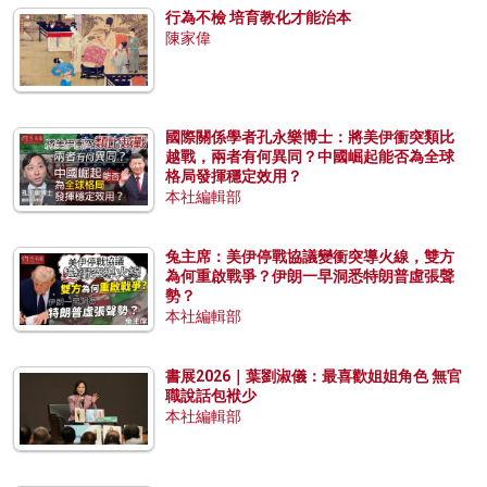
行為不檢 培育教化才能治本
陳家偉
國際關係學者孔永樂博士：將美伊衝突類比
越戰，兩者有何異同？中國崛起能否為全球
格局發揮穩定效用？
本社編輯部
兔主席：美伊停戰協議變衝突導火線，雙方
為何重啟戰爭？伊朗一早洞悉特朗普虛張聲
勢？
本社編輯部
書展2026｜葉劉淑儀：最喜歡姐姐角色 無官
職說話包袱少
本社編輯部