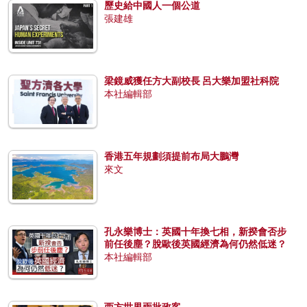
歷史給中國人一個公道
張建雄
梁鏡威獲任方大副校長 呂大樂加盟社科院
本社編輯部
香港五年規劃須提前布局大鵬灣
來文
孔永樂博士：英國十年換七相，新揆會否步
前任後塵？脫歐後英國經濟為何仍然低迷？
本社編輯部
西方世界兩批政客