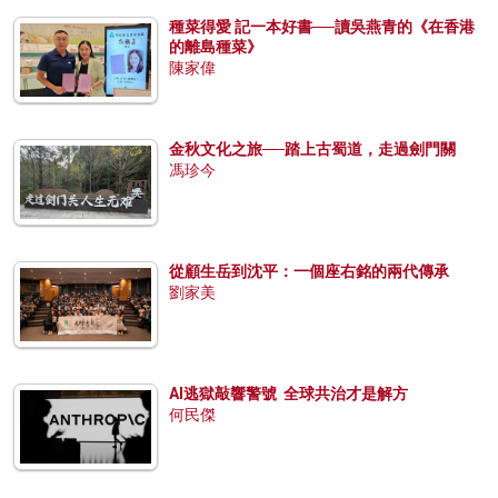
種菜得愛 記一本好書──讀吳燕青的《在香港
的離島種菜》
陳家偉
金秋文化之旅──踏上古蜀道，走過劍門關
馮珍今
從顧生岳到沈平：一個座右銘的兩代傳承
劉家美
AI逃獄敲響警號 全球共治才是解方
何民傑