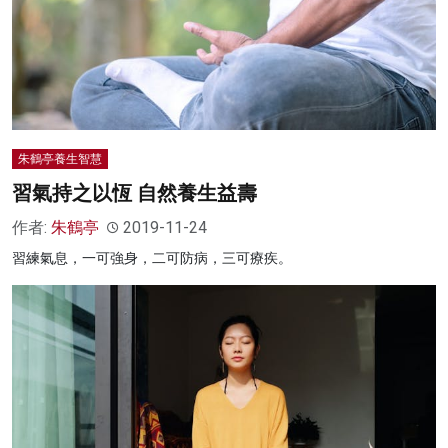
朱鶴亭養生智慧
習氣持之以恆 自然養生益壽
作者:
朱鶴亭
2019-11-24
習練氣息，一可強身，二可防病，三可療疾。