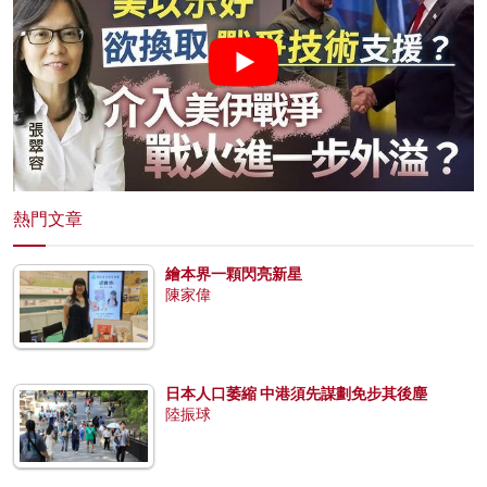
熱門文章
繪本界一顆閃亮新星
陳家偉
日本人口萎縮 中港須先謀劃免步其後塵
陸振球