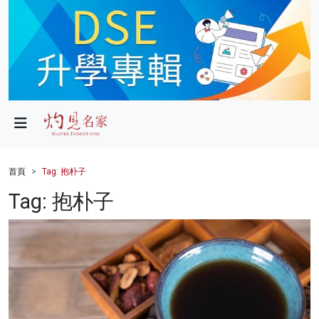
政局
教育
文化
財經
首頁
Tag: 抱朴子
生活
Tag: 抱朴子
健康
商業
科技
影片