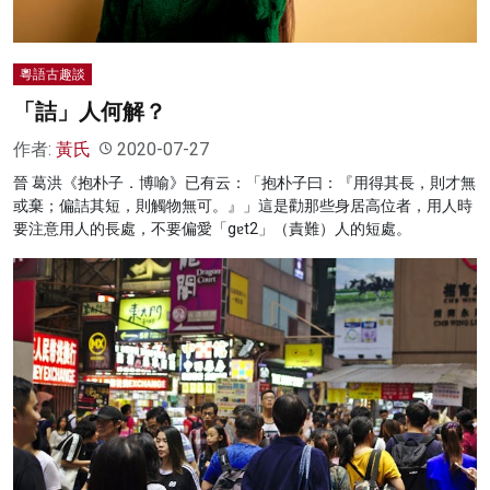
粵語古趣談
「詰」人何解？
作者:
黃氏
2020-07-27
晉 葛洪《抱朴子．博喻》已有云：「抱朴子曰：『用得其長，則才無
或棄；偏詰其短，則觸物無可。』」這是勸那些身居高位者，用人時
要注意用人的長處，不要偏愛「gɐt2」（責難）人的短處。