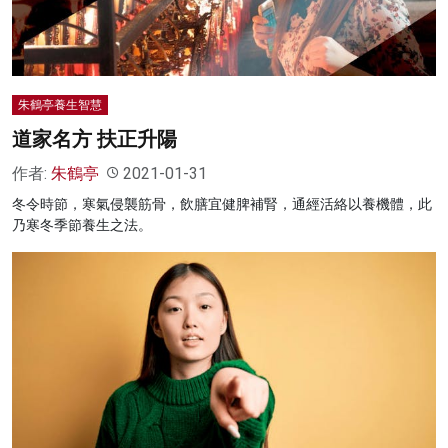
朱鶴亭養生智慧
道家名方 扶正升陽
作者:
朱鶴亭
2021-01-31
冬令時節，寒氣侵襲筋骨，飲膳宜健脾補腎，通經活絡以養機體，此
乃寒冬季節養生之法。