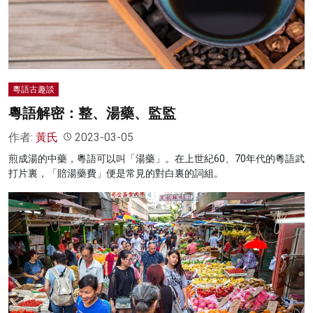
名家榜
灼見活動
關於我們
粵語古趣談
粵語解密：整、湯藥、監監
作者:
黃氏
2023-03-05
煎成湯的中藥，粵語可以叫「湯藥」。在上世紀60、70年代的粵語武
打片裏，「賠湯藥費」便是常見的對白裏的詞組。