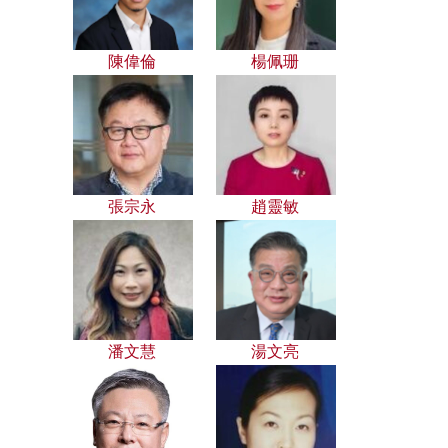
陳偉倫
楊佩珊
張宗永
趙靈敏
潘文慧
湯文亮