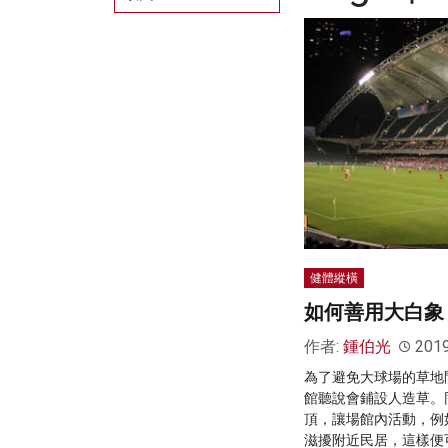
健體縱橫
如何善用大白象
作者:
鍾伯光
201
為了避免大球場的草地
館聽說會鋪設人造草。
頂，讓場館內活動，例
滋擾附近民居，這樣便