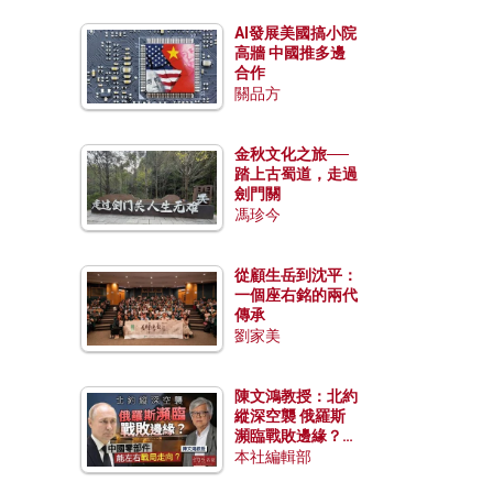
AI發展美國搞小院
高牆 中國推多邊
合作
關品方
金秋文化之旅──
踏上古蜀道，走過
劍門關
馮珍今
從顧生岳到沈平：
一個座右銘的兩代
傳承
劉家美
陳文鴻教授：北約
縱深空襲 俄羅斯
瀕臨戰敗邊緣？中
國零部件能左右戰
本社編輯部
局走向？