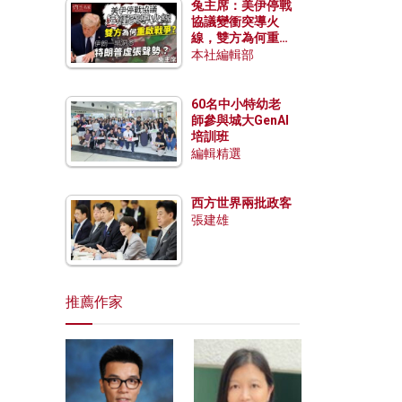
兔主席：美伊停戰
協議變衝突導火
線，雙方為何重啟
戰爭？伊朗一早洞
本社編輯部
悉特朗普虛張聲
勢？
60名中小特幼老
師參與城大GenAI
培訓班
編輯精選
西方世界兩批政客
張建雄
推薦作家