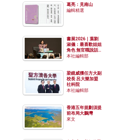
葛亮：見南山
編輯精選
書展2026｜葉劉
淑儀：最喜歡姐姐
角色 無官職說話
包袱少
本社編輯部
梁鏡威獲任方大副
校長 呂大樂加盟
社科院
本社編輯部
香港五年規劃須提
前布局大鵬灣
來文