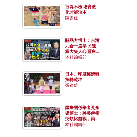
行為不檢 培育教
化才能治本
陳家偉
關品方博士：台灣
九合一選舉 民進
黨大失人心 藍白
合作有望拿下七成
本社編輯部
以上縣市？
日本、印度經濟難
扭轉乾坤
張建雄
國際關係學者孔永
樂博士：將美伊衝
突類比越戰，兩者
有何異同？中國崛
本社編輯部
起能否為全球格局
發揮穩定效用？