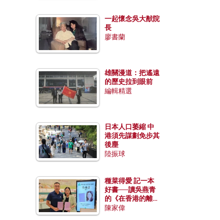
一起懷念吳大猷院
長
廖書蘭
雄關漫道：把遙遠
的歷史拉到眼前
編輯精選
日本人口萎縮 中
港須先謀劃免步其
後塵
陸振球
種菜得愛 記一本
好書──讀吳燕青
的《在香港的離島
種菜》
陳家偉